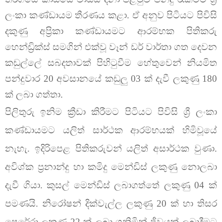
ලංකා කණ්ඩායම තීරණය කළා. ඒ අනුව පිටියට පිවිසි
දකුණු අප්‍රිකා කණ්ඩායමට ආරම්භක පිතිකරු
හෙන්ඩ්‍රික්ස් සමගින් එක්වූ වෑන් ඩර් වාර්තා ගත දෙවන
කඩුල්ලේ සබදතාවක් පිහිටුවීම හේතුවෙන් නියමිත
පන්දුවාර 20 අවසානයේ කඩුලු 03 ක් දැවී ලකුණු 180
ක් ලබා ගත්තා.
පිලිතුරු ඉනිම ක්‍රීඩා කිරීමට පිටියට පිවිසි ශ්‍රී ලංකා
කණ්ඩායමට යලිත් සාර්ථක ආරම්භයක් හිමිවූයේ
නැහැ. ඉදිරිපෙළ පිතිකරුවන් යලිත් අසාර්ථක වුණා.
අවිශ්ක ප්‍රනාන්දු හා කමිදු මෙන්ඩිස් ලකුණු නොලබා
දැවී ගියා. කුසල් මෙන්ඩිස් ලබාගත්තේ ලකුණු 04 ක්
පමණයි. නිරෝෂන් දික්වැල්ල ලකුණු 20 ක් හා තිසර
පෙරේරා ලකුණු 22 ක් ලබා ගනිමින් ජීවයක් ලබාදීමට