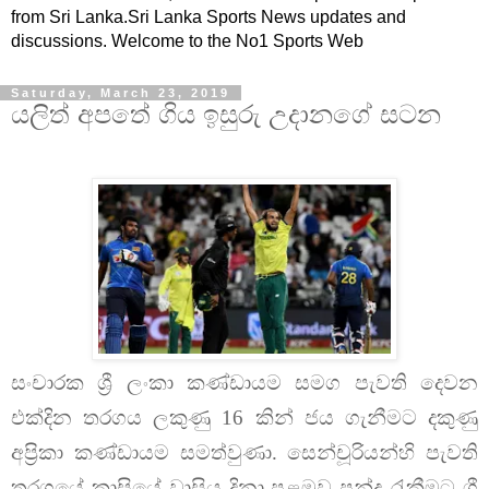
from Sri Lanka.Sri Lanka Sports News updates and
discussions. Welcome to the No1 Sports Web
Saturday, March 23, 2019
යලිත් අපතේ ගිය ඉසුරු උදානගේ සටන
සංචාරක ශ්‍රී ලංකා කණ්ඩායම සමග පැවති දෙවන
එක්දින තරගය ලකුණු 16 කින් ජය ගැනීමට දකුණු
අප්‍රිකා කණ්ඩායම සමත්වුණා. සෙන්චූරියන්හි පැවති
තරගයේ කාසියේ වාසිය දිනා පළමුව පන්දු රැකීමට ශ්‍රී