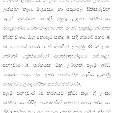
උත්සාහ කළා. මැදපෙළ හා පසුපෙළ පිතිකරුවන්
යලිත් අසාර්ථක වෙද්දී ඉසුරු උදාන කණ්ඩායම
ජයග්‍රහණය වෙත කැදවාගෙන යාමට හුදකළ සටනක
නිරත වුණා. ඔහු නොදැවී පන්දු 48 කදී හතරේ පහර 08
ක් හා හයේ පහර 6 ක් සමගින් ලකුණු 84 ක් ලබා
ගත්තේ ප්‍රේක්ෂකයින් අමන්දානන්දයට පත්කළා.
පන්දුවාර 20 තරගයක ඔහු ලබාගත් පළමු අර්ධ
ශතකය මෙය වන අතර පෞද්ගලික වැඩිම ලකුණු
සංඛ්‍යාව ලෙසද වාර්තා අතරට එක්වුණා.
පළමු පන්දුවාර 20 තරගයට ක්‍රීඩා කළ ශ්‍රී ලංකා
කණ්ඩායම කිසිදු වෙනසකින් තොරව මෙම තරගයට
ක්‍රීඩා කරන බව අප පැවසූ අනාවැකිය යලිත් නිවරදි