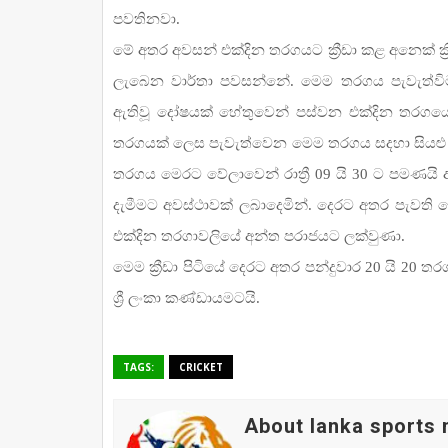
පවතිනවා.
මේ අතර අවසන් එක්දින තරගයට ක්‍රීඩා කළ අනෙක් ක්‍රී
ලැබෙන වාර්තා පවසන්නේ. මෙම තරගය පැවැත්විමට 
ඇතිවූ දෝෂයක් හේතුවෙන් පස්වන එක්දින තරගයේ ප
තරගයක් ලෙස පැවැත්වෙන මෙම තරගය සදහා සියළු කට
තරගය මෙරට වේලාවෙන් රාත්‍රී 09 යි 30 ට පමණයි
දැමීමට අවස්ථාවක් ලබාදෙමින්. දෙරට අතර පැවති ටෙ
එක්දින තරගාවලියේ අන්ත පරාජයට ලක්වුණා.
මෙම ක්‍රීඩා පිටියේ දෙරට අතර පන්දුවාර 20 යි 20
ශ්‍රී ලංකා කණ්ඩායමටයි.
TAGS:
CRICKET
About lanka sports