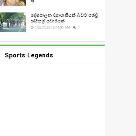
දා
දේශපාලන ව්‍යාපෘතියක් බවට පත්වූ
සයිකල් සවාරියක්
1/22/2026 12:44:00 AM
0
Sports Legends