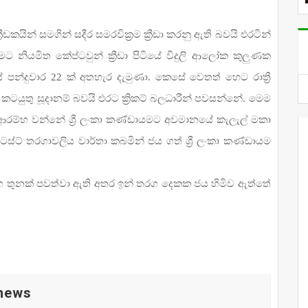
ඩකයින් සමගින් සදීර සමරවික්‍රම ක්‍රීඩා කරනු ඇති බවයි එරටින්
නියමිත කේප්ටවුන් ක්‍රීඩා පිටියේ විදුලි ආලෝක කුලුණක
න්දුවාර 22 ක් අතහැර දැමුණා. කෙසේ වෙතත් හෙට රාත්‍රී
යුතු සූදානම් බවයි එරට ක්‍රිකට් බලධාරීන් පවසන්නේ. මෙම
 ආරම්භ වන්නේ ශ්‍රී ලංකා කණ්ඩායමට අවමානයේ කැලැල් මකා
ස්ට් තරගාවලිය වාර්තා කබමින් ජය ගත් ශ්‍රී ලංකා කණ්ඩායම
 තරග තුනක් පවත්වා ඇති අතර ඉන් තරග දෙකක ජය හිමිව ඇත්තේ
 news