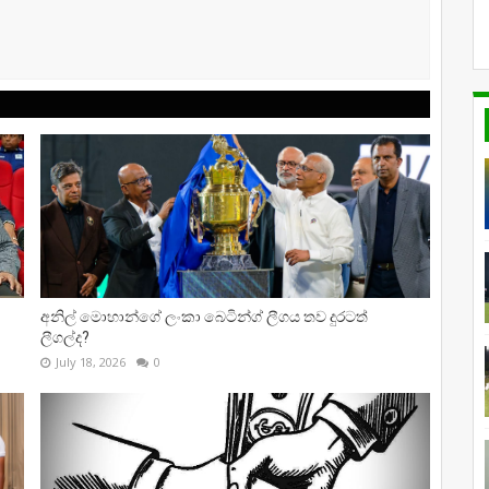
අනිල් මොහාන්ගේ ලංකා බෙටින්ග් ලීගය තව දුරටත්
ලීගල්ද?
July 18, 2026
0