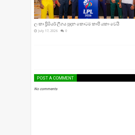
ලංකා ප්‍රිමියර් ලීගය පුදන කොටම කාපි යකා වෙයි
July 17, 2026
0
POST A COMMENT
No comments