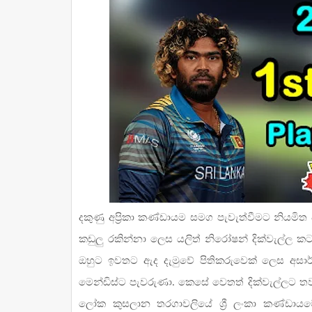
දකුණු අප්‍රිකා කණ්ඩායම සමග පැවැත්වීමට නියමිත ප
කඩුලු රකින්නා ලෙස යලිත් නිරෝෂන් දික්වැල්ල ක
ඔහුට ඉවතට ඇද දැමුවේ පිතිකරුවෙක් ලෙස අසාර
මෙන්ඩිස්ට පැවරුණා. කෙසේ වෙතත් දික්වැල්ලට තව
ලෝක කුසලාන තරගාවලියේ ශ්‍රී ලංකා කණ්ඩායම