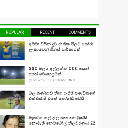
POPULAR
RECENT
COMMENTS
අම්මා විසින් දුව ජාතික පිලට තෝරා
ලංකාවෙන් ගිනස් වාර්තාවක්
SSC බලය අල්ලන්න CCC යෙන්
රහස් මෙහෙයුමක්
6/17/2026 11:39:00 AM
0
බල තණ්හාව නිසා රංජිත් පණ්ඩිතගේ
එස් එස්.සී එකේ නෝන්ඩි වෙයි
මැරෙන කල් දාල නොයන ට්‍රික්සි
නොමැති නෙට්බෝල් නිලවරණය 22