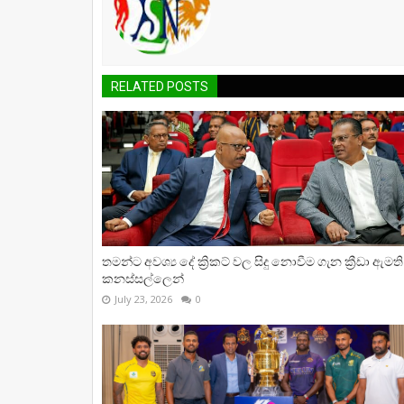
RELATED POSTS
තමන්ට අවශ්‍ය දේ ක්‍රිකට් වල සිදු නොවීම ගැන ක්‍රීඩා ඇමති
කනස්සල්ලෙන්
July 23, 2026
0