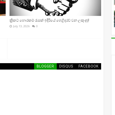
ක්‍රිකට් හොරකම් රැසක් ඉදිරියේ හෙළිදරව් වන ලකුණු!
July 13, 2026
0
BLOGGER
DISQUS
FACEBOOK