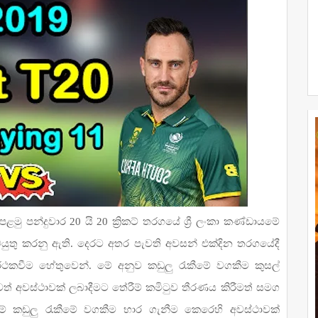
ළමු පන්දුවාර 20 යි 20 ක්‍රිකට් තරගයේ ශ්‍රී ලංකා කණ්ඩායමේ
ටයුතු කරනු ඇති. දෙරට අතර පැවති අවසන් එක්දින තරගයේදී
්ථකවීම හේතුවෙන්. මේ අනුව කඩුලු රැකීමේ වගකීම කුසල්
ත් අවස්ථාවක් ලබාදීමට තේරීම් කමිටුව තීරණය කිරීමත් සමග
ේ කඩුලු රැකීමේ වගකීම භාර ගැනීම කෙරෙහි අවස්ථාවක්