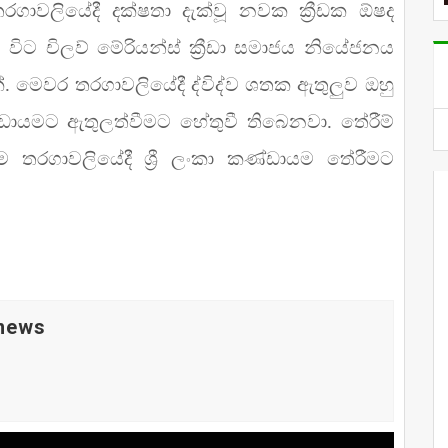
රගාවලියේදී දක්ෂතා දැක්වූ නවක ක්‍රීඩක ඕෂද
 විට චිලව් මේරියන්ස් ක්‍රීඩා සමාජය නියේජනය
ක්. මෙවර තරගාවලියේදී ද්විද්ව ශතක ඇතුලුව ඔහු
ඩායමට ඇතුලත්වීමට හේතුවී තිබෙනවා. තේරීම්
මෙම තරගාවලියේදී ශ්‍රී ලංකා කණ්ඩායම තේරීමට
 news