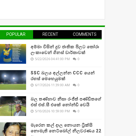
POPULAR
RECENT
COMMENTS
අම්මා විසින් දුව ජාතික පිලට තෝරා
ලංකාවෙන් ගිනස් වාර්තාවක්
5/22/2026 04:41:00 PM
0
SSC බලය අල්ලන්න CCC යෙන්
රහස් මෙහෙයුමක්
6/17/2026 11:39:00 AM
0
බල තණ්හාව නිසා රංජිත් පණ්ඩිතගේ
එස් එස්.සී එකේ නෝන්ඩි වෙයි
5/10/2026 10:59:00 PM
0
මැරෙන කල් දාල නොයන ට්‍රික්සි
නොමැති නෙට්බෝල් නිලවරණය 22