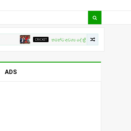
CRICKET
තමන්ට අවශ්‍ය දේ ක්‍රිකට් වල සිදු නොවීම ගැන ක්‍රීඩා 
ADS