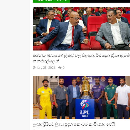
තමන්ට අවශ්‍ය දේ ක්‍රිකට් වල සිදු නොවීම ගැන ක්‍රීඩා ඇමති
කනස්සල්ලෙන්
July 23, 2026
0
ලංකා ප්‍රිමියර් ලීගය පුදන කොටම කාපි යකා වෙයි