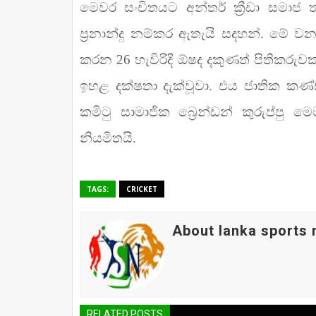
මෙවර සංචිතයට අන්තර් ක්‍රීඩා සමාජ ත
ප්‍රනාන්දු නම්කර ඇතැයි සදහන්. මේ වන
කරන 26 හැවිරිදි ඕෂද දකුණත් පිතිකරුව
ඉහළ දක්ෂතා දැක්වූවා. එය ජාතික කණ්
කමිටු සාමාජික බ්‍රෙන්ඩන් කුරුප්පු 
නියමිතයි.
TAGS:
CRICKET
About lanka sports
RELATED POSTS