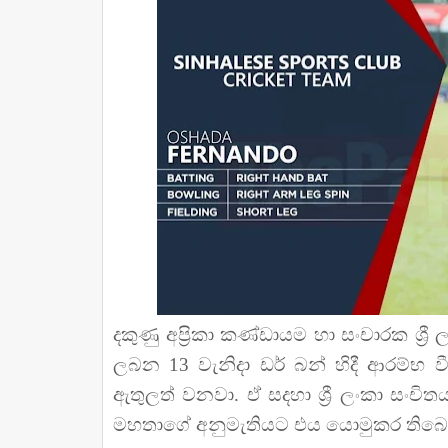
දකුණු අප්‍රිකා කණ්ඩායම හා සංචාරක ශ්‍ර
ලබන 13 වැනිදා ඩර් බන් හිදී ආරම්භ
ඇතුලත් වනවා. ඒ සදහා ශ්‍රී ලංකා සංචිතය න
මහතාගේ අනුමැතියට එය යොමුකර තිබෙ