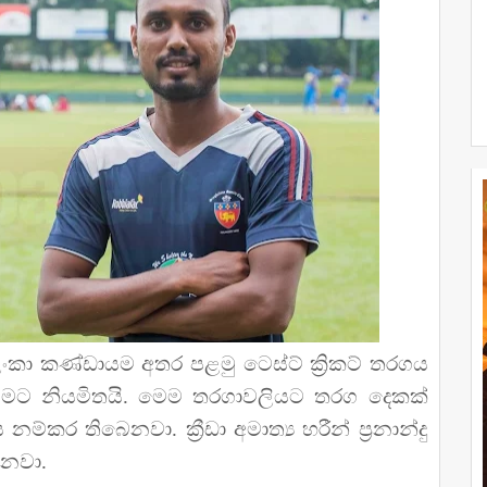
ී ලංකා කණ්ඩායම අතර පළමු ටෙස්ට් ක්‍රිකට් තරගය
 වීමට නියමිතයි. මෙම තරගාවලියට තරග දෙකක්
ම්කර තිබෙනවා. ක්‍රීඩා අමාත්‍ය හරීන් ප්‍රනාන්දු
නවා.