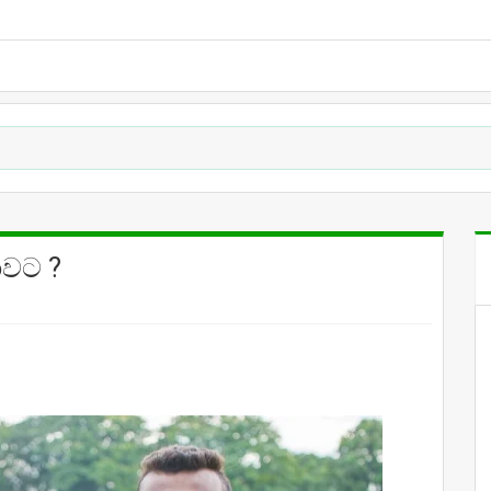
ාවට ?