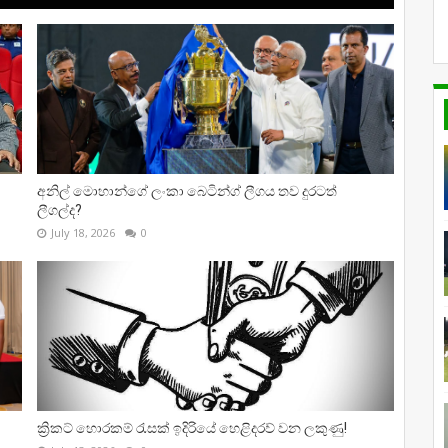
අනිල් මොහාන්ගේ ලංකා බෙටින්ග් ලීගය තව දුරටත්
ලීගල්ද?
July 18, 2026
0
ක්‍රිකට් හොරකම් රැසක් ඉදිරියේ හෙළිදරව් වන ලකුණු!