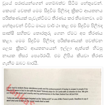
වූයේ පරාජයන්ගෙන් හෙම්බත්ව සිටීම හේතුවෙන්.
කෙසේ වෙතත් මෙම සිදුවීම පිලිබද ක්‍රිකට් ආයතනය
පරීක්ෂණයක් පැවැත්වීමට තීරණය කර තිබෙනවා. මේ
හේතුවෙන් විවිධ මාධ්‍ය වාර් ථා කළ එම සිදුවීම පිලිබද
සාක්ෂි සහිතව තොරතුරු ගෙන ඒමට අප තීරණය
කළා. මෙම සිදුවීම පිලිබද පරීක්ෂණයක් පවත්වන
ලෙස ක්‍රිකට් ආයතනයෙන් ඉල්ලා ඇත්තේ හිටපු
නායක තිසර පෙරේරායි. එම ලිපිය කියවා තීරණ
ගැනීම ඔබට බාරයි.