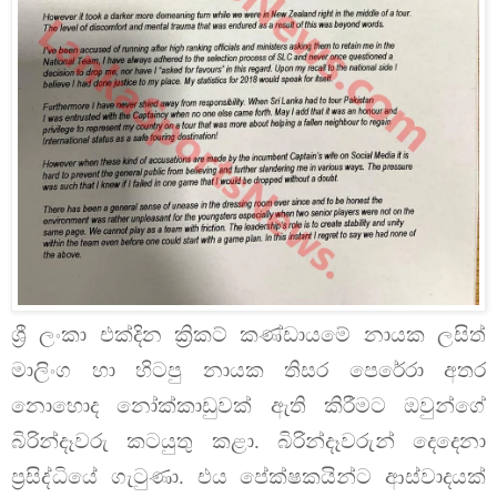
ශ්‍රී ලංකා එක්දින ක්‍රිකට් කණ්ඩායමේ නායක ලසිත්
මාලිංග හා හිටපු නායක තිසර පෙරේරා අතර
නොහොද නෝක්කාඩුවක් ඇති කිරීමට ඔවුන්ගේ
බිරින්දෑවරු කටයුතු කළා. බිරින්දෑවරුන් දෙදෙනා
ප්‍රසිද්ධියේ ගැටුණා. එය පේක්ෂකයින්ට ආස්වාදයක්