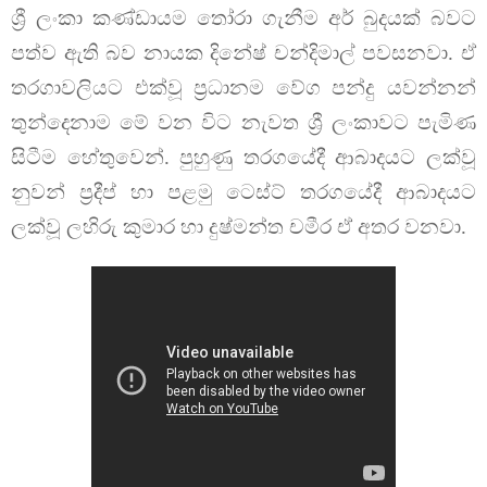
ශ්‍රී ලංකා කණ්ඩායම තෝරා ගැනීම අර් බුදයක් බවට
පත්ව ඇති බව නායක දිනේෂ් චන්දිමාල් පවසනවා. ඒ
තරගාවලියට එක්වූ ප්‍රධානම වේග පන්දු යවන්නන්
තුන්දෙනාම මේ වන විට නැවත ශ්‍රී ලංකාවට පැමිණ
සිටීම හේතුවෙන්. පුහුණු තරගයේදී ආබාදයට ලක්වූ
නුවන් ප්‍රදීප් හා පළමු ටෙස්ට් තරගයේදී ආබාදයට
ලක්වූ ලහිරු කුමාර හා දුෂ්මන්ත චමීර ඒ අතර වනවා.