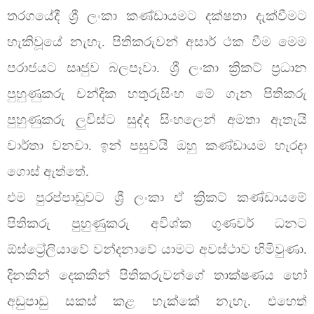
තරගයේදී ශ්‍රී ලංකා කණ්ඩායමට දක්ෂතා දැක්වීමට
හැකිවූයේ නැහැ. පිතිකරුවන් අසාර් ථක වීම මෙම
පරාජයට සෘජුව බලපෑවා. ශ්‍රී ලංකා ක්‍රිකට් ප්‍රධාන
පුහුණුකරු චන්දික හතුරුසිංහ මේ ගැන පිතිකරු
පුහුණුකරු ලුවිස්ට සුද්ද සිංහලෙන් අමතා ඇතැයි
වාර්තා වනවා. ඉන් පසුවයි ඔහු කණ්ඩායම හැරදා
ගොස් ඇත්තේ.
එම පුරප්පාඩුවට ශ්‍රී ලංකා ඒ ක්‍රිකට් කණ්ඩායමේ
පිතිකරු පුහුණුකරු අවිශ්ක ගුණවර් ධනට
ඕස්ට්‍රේලියාවේ වන්දනාවේ යාමට අවස්ථාව හිමිවුණා.
දිනකින් දෙකකින් පිතිකරුවන්ගේ තාක්ෂණය හෝ
අඩුපාඩු සකස් කළ හැක්කේ නැහැ. එහෙත්