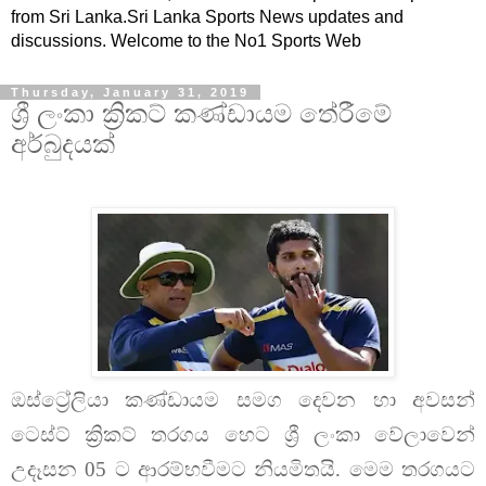
from Sri Lanka.Sri Lanka Sports News updates and
discussions. Welcome to the No1 Sports Web
Thursday, January 31, 2019
ශ්‍රී ලංකා ක්‍රිකට් කණ්ඩායම තේරීමේ
අර්බුදයක්
ඔස්ට්‍රේලියා කණ්ඩායම සමග දෙවන හා අවසන්
ටෙස්ට් ක්‍රිකට් තරගය හෙට ශ්‍රී ලංකා වේලාවෙන්
උදෑසන 05 ට ආරම්භවීමට නියමිතයි. මෙම තරගයට