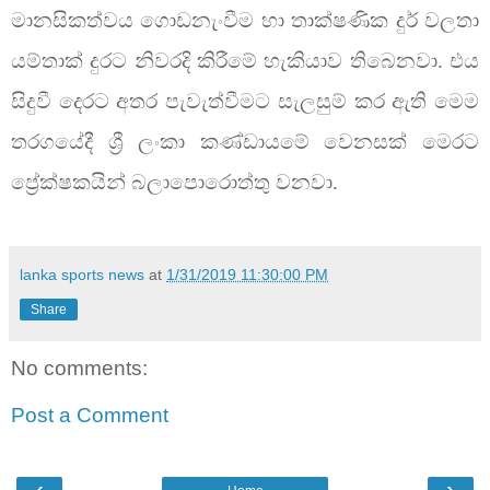
මානසිකත්වය ගොඩනැංවීම හා තාක්ෂණික දුර් වලතා
යම්තාක් දුරට නිවරදි කිරීමේ හැකියාව තිබෙනවා. එය
සිදුවී දෙරට අතර පැවැත්වීමට සැලසුම් කර ඇති මෙම
තරගයේදී ශ්‍රී ලංකා කණ්ඩායමේ වෙනසක් මෙරට
ප්‍රේක්ෂකයින් බලාපොරොත්තු වනවා.
lanka sports news
at
1/31/2019 11:30:00 PM
Share
No comments:
Post a Comment
‹
›