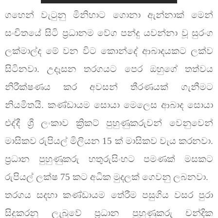
ගහෙන් වැටුනු මිනිහාට ගොනා ඇන්නාක් මෙන්
සංචිතයේ සිටි ප්‍රධානම වේග පන්දු යවන්නා වූ සුරංග
ලක්මාල්ද මේ වන විට කොන්දේ ආබාදයකට ලක්ව
සිටිනවා. උදෑසන තරගයට පෙර ඔහුගේ තත්වය
නිරීක්ෂණය කර අවසන් තීරණයක් ගැනීමට
නියමිතයි. කණ්ඩායම සොයා මෙලෙස ආබාද සොයා
එද්දී ශ්‍රී ලංකාව ක්‍රිකට් පුහුණුකරුවන් වෙනුවෙන්
මාසිකව රුපියල් මිලියන 15 ක් මාසිකව වැය කරනවා.
ප්‍රධාන පුහුණුකරු හතුරුසිංහට පමණක් මසකට
රුපියල් ලක්ෂ 75 කට අධික මුදලක් ගෙවනු ලබනවා.
තරගය සදහා කණ්ඩායම තේරීම පසුගිය වසර පුරා
සිදුකරනු ලැබුවේ ප්‍රධාන පුහුණුකරු චන්දික