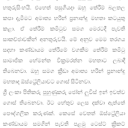
හතුරුසිංහයි. එහෙත් පසුගියදා ඔහු තේරීම් බලතල
කපා දැමීමට අමාත්‍ය හරීන් ප්‍රනාන්දු මහතා කටයුතු
කළා. ඒ තේරීම් කමිටුව සමග මෙරටදී පැවති
සාකච්ජාවකින් අනතුරුවයි. මේ අනුව මෙම තරගය
සදහා කණ්ඩායම තේරීමේ වගකීම තේරීම් කමිටු
සාමාජික හේමන්ත වික්‍රමරත්න මහතාට ලබාදී
තිබෙනවා. ඔහු සමග ක්‍රීඩා අමාත්‍ය හරීන් ප්‍රනාන්දු
මහතාද ඕස්ට්‍රේලියාවට ගොස් සිටිනවා.
ශ්‍රී ලංකා පිතිකරු පුහුණුකරු ජෝන් ලුවිස් ඉන් ඉවත්ව
ගොස් තිබෙනවා. ඊට හේතුව ලෙස දක්වා ඇත්තේ
පෞද්ගලික කරුණක්. කෙසේ වෙතත් ඕස්ට්‍රේලියා
කණ්ඩායම සමගින් පැවති පළමු ටෙස්ට් ක්‍රිකට්