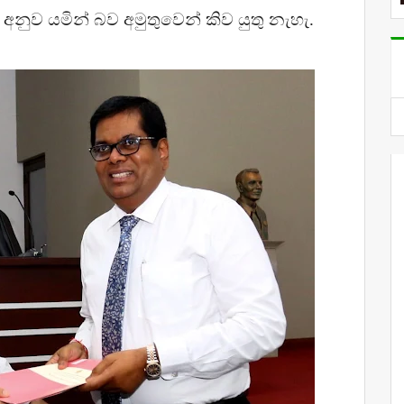
 අනුව යමින් බව අමුතුවෙන් කිව යුතු නැහැ.