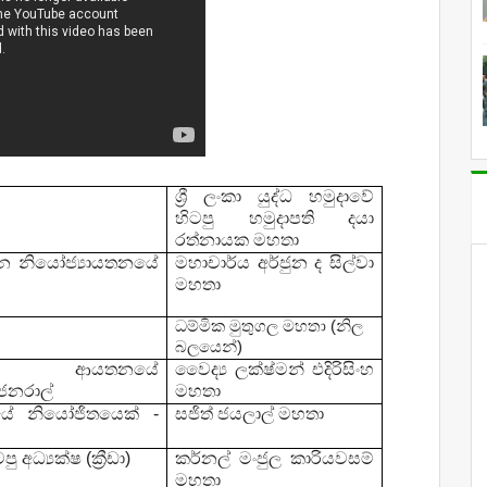
ශ්‍රී
ලංකා
යුද්ධ හමුදාවේ
හිටපු හමුදාපති දයා
රත්නායක මහතා
්ධන නියෝජ්‍යායතනයේ
මහාචාර්ය අර්ජුන ද සිල්වා
මහතා
ධම්මික මුතුගල මහතා (නිල
බලයෙන්)
්‍ය ආයතනයේ
වෛද්‍ය ලක්ෂ්මන් එදිරිසිංහ
 ජනරාල්
මහතා
තනයේ නියෝජිතයෙක් -
සජිත් ජයලාල් මහතා
 අධ්‍යක්ෂ (ක්‍රීඩා)
කර්නල් මංජුල කාරියවසම්
මහතා