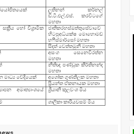
 නියෝජිතයෙක්
ලුතිනන් කර්නල්
ඩී.ටී.එල්.එස්. කරවිටගේ
මහතා
සක්‍රීය හෝ විශ්‍රාමික
ජාතිකරහස්ඔත්තුසේවාවේ
හිටපුඅධ්‍
යක්ෂ මොහොමඩ්
හෆීස්මාර්සෝ මහතා
සිදත් වෙත්තමුනි මහතා
ි
අසංග සෙනෙවිරත්න
මහතා
්
නීතිඥ පණ්ඩුක කීර්තිනන්ද
මහතා
රවීන මාධ්‍ය වේදියෙක්
අශෝක ගුණතිලක මහතා
ප්‍රියන්ත ඒකනායක මහතා
්‍යාපන අමාත්‍යාංශයේ
ශ්‍රියානි කුලවංශ මිය
ම්
ශාලිකා කාරියවසම් මිය
 news