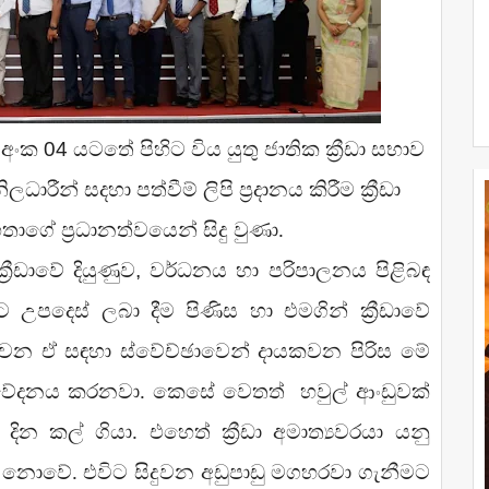
ි අංක
04
යටතේ පිහිට විය යුතු ජාතික ක්‍රීඩා සභාව
ිලධාරීන් සදහා පත්වීම් ලිපි ප්‍රදානය කිරීම ක්‍රීඩා
මහතාගේ ප්‍රධානත්වයෙන් සිදු වුණා.
‍රීඩාවේ දියුණුව
,
වර්ධනය හා පරිපාලනය පිළිබඳ
ාට උපදෙස් ලබා දීම පිණිස හා එමගින් ක්‍රීඩාවේ
න ඒ සඳහා ස්වේච්ඡාවෙන් දායකවන පිරිස මේ
ය නිවේදනය කරනවා. කෙසේ වෙතත්
හවුල් ආංඩුවක්
් දින කල් ගියා. එහෙත් ක්‍රීඩා අමාත්‍යවරයා යනු
 නොවේ. එවිට සිදුවන අඩුපාඩු මගහරවා ගැනීමට