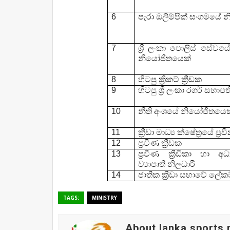
6
පැරා ඔලිම්පික් සංගමයේ
7
ශ්‍රී ලංකා පොලිස් සේවයේ 
නියෝජිතයෙක්
8
හිටපු ක්‍රිකට් ක්‍රීඩක
9
හිටපු ශ්‍රී ලංකා රගර් සභාපත
10
නීති අංශයේ නියෝජිතයෙක
11
ක්‍රීඩා මාධ්‍ය ක්ෂේත්‍රයේ ප්‍
12
ප්‍රවීණ ක්‍රීඩක
13
ප්‍රවීණ ක්‍රීඩිකා හා අධ
ව්‍යාපෘති නිලධාරී
14
ජාතික ක්‍රීඩා සභාවේ ලේක
TAGS:
MINISTRY
About lanka sports