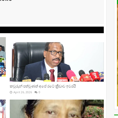
කවුරුන් පත්වුණත් අපේ රටේ ක්‍රීඩාව ඉවරයි
April 26, 2026
0