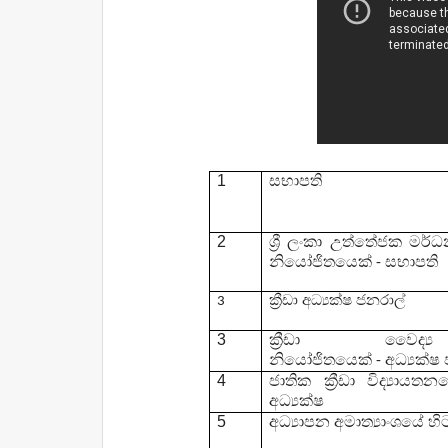
1
සභාපති
2
ශ්‍රී ලංකා උත්තේජක මර
නියෝජිතයෙක්
සභාපති
-
ක්‍රීඩා අධ්‍යක්ෂ ජනරාල්
3
3
ක්‍රීඩා වෛද
නියෝජිතයෙක්
අධ්‍යක්ෂ
-
4
ජාතික ක්‍රීඩා විද්‍යාය
අධ්‍යක්ෂ
5
අධ්‍යාපන අමාත්‍යාංශයේ හිටපු