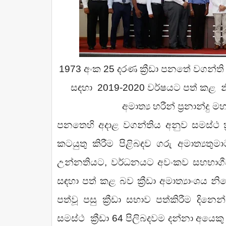
1973
අංක
25
දරණ
ක්‍රීඩා පනතේ වගන්ත
සඳහා
2019-2020
වර්ෂයට පත් කළ
න
අමාත්‍ය හරීන් ප්‍රනාන්දු 
පනතෙහි අදාළ වගන්තිය අනුව
සමස්ථ ක්
කටයුතු කිරීම පිළිබඳව ගරු අමාත්‍යතුම
උන්නතියට
,
වර්ධනයට අවංකව සහභාගීව
සඳහා පත් කළ බව ක්‍රීඩා අමාත්‍යාංශ
පත්වූ පසු ක්‍රීඩා සභාව පත්කිරීම දිනෙන
සමස්ථ
ක්‍රීඩා
64
පිලිබදවම දන්නා අයෙකු