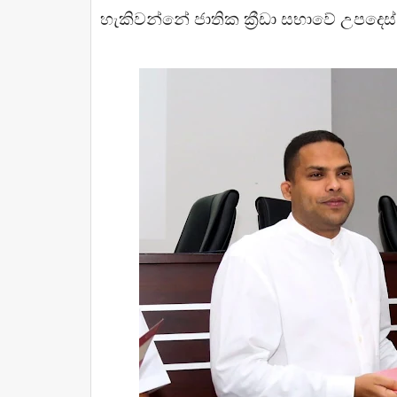
හැකිවන්නේ ජාතික ක්‍රීඩා සභාවේ උපදෙස්