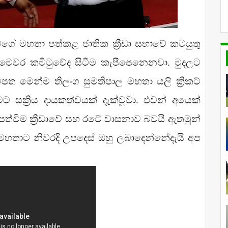
ත්ගමගේ මහතා පත්කළ ජාතික ක්‍රීඩා සභාවේ කටයුතු
 මෙවර කමිටුවේද සිටීම කැපීපෙනෙනවා. මුදලට
්පත මෙන්ම තිලංග සුමතිපාල මහතා යලි ක්‍රිකට්
මට සක්‍රිය දායකත්වයක් දැක්වූවා. එවන් අයෙක්
 පත්වීම ක්‍රීඩාවේ සහ රටේ වාසනාව බවයි ඇතමුන්
න්දු මහතාට නිවරදි උපදෙස් ඔහු ලබාදෙන්නේදැයි අප