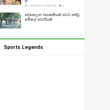
දා
1/19/2026 01:59:00 PM
0
දේශපාලන ව්‍යාපෘතියක් බවට පත්වූ
සයිකල් සවාරියක්
Sports Legends