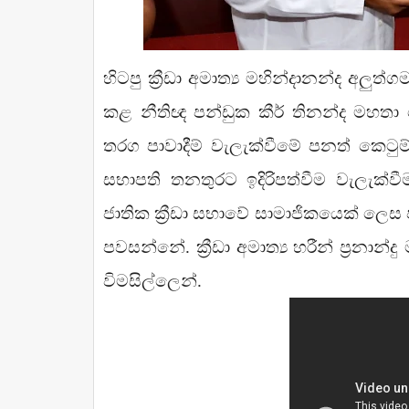
හිටපු ක්‍රීඩා අමාත්‍ය මහින්දානන්ද අලු
කළ නීතිඥ පන්ඩුක කීර් තිනන්ද මහතා
තරග පාවාදීම් වැලැක්වීමේ පනත් කෙටුම
සභාපති තනතුරට ඉදිරිපත්වීම වැලැක්වී
ජාතික ක්‍රීඩා සභාවේ සාමාජිකයෙක් ලෙස
පවසන්නේ. ක්‍රීඩා අමාත්‍ය හරීන් ප්‍රනා
විමසිල්ලෙන්.