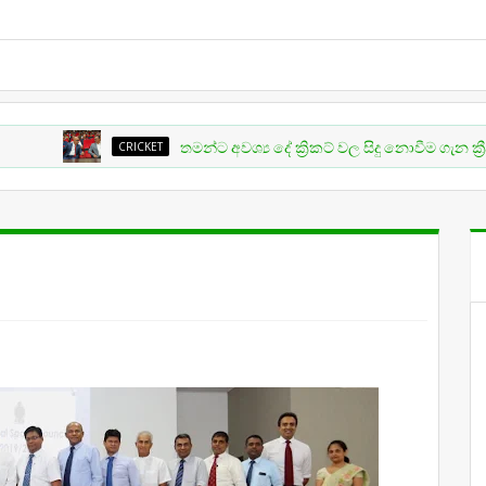
CRICKET
තමන්ට අවශ්‍ය දේ ක්‍රිකට් වල සිදු නොවීම ගැන ක්‍රීඩා ඇමත