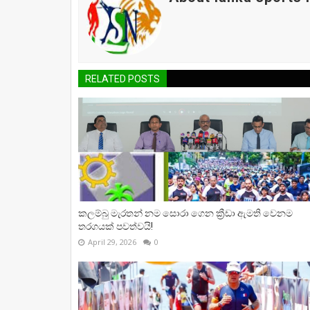
RELATED POSTS
කලම්බු මැරතන් නම සොරා ගෙන ක්‍රීඩා ඇමති වෙනම
තරගයක් පවත්වයි!
April 29, 2026
0