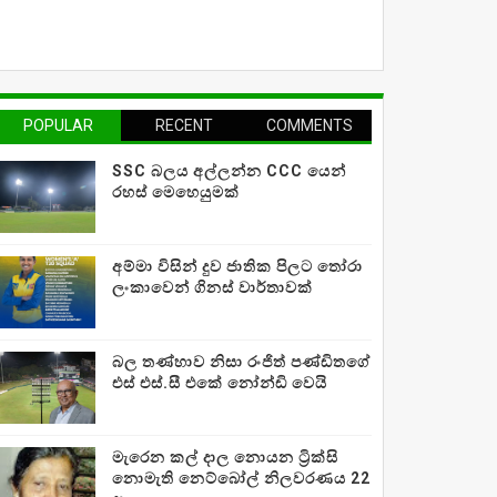
POPULAR
RECENT
COMMENTS
SSC බලය අල්ලන්න CCC යෙන්
රහස් මෙහෙයුමක්
අම්මා විසින් දුව ජාතික පිලට තෝරා
ලංකාවෙන් ගිනස් වාර්තාවක්
බල තණ්හාව නිසා රංජිත් පණ්ඩිතගේ
එස් එස්.සී එකේ නෝන්ඩි වෙයි
මැරෙන කල් දාල නොයන ට්‍රික්සි
නොමැති නෙට්බෝල් නිලවරණය 22