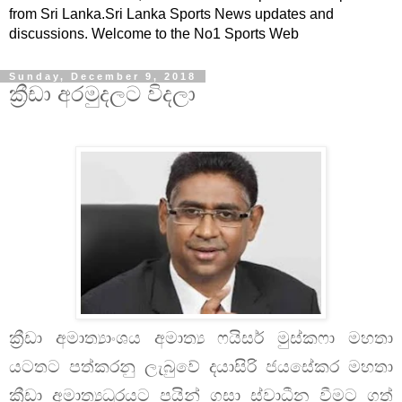
from Sri Lanka.Sri Lanka Sports News updates and
discussions. Welcome to the No1 Sports Web
Sunday, December 9, 2018
ක්‍රීඩා අරමුදලට විදලා
ක්‍රීඩා අමාත්‍යාංශය අමාත්‍ය ෆයිසර් මුස්කෆා මහතා
යටතට පත්කරනු ලැබුවේ දයාසිරි ජයසේකර මහතා
ක්‍රීඩා අමාත්‍යධූරයට පයින් ගසා ස්වාධීන වීමට ගත්