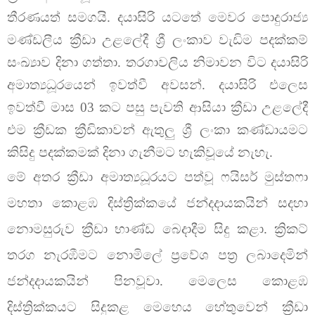
තීරණයත් සමගයි. දයාසිරි යටතේ මෙවර පොදුරාජ්‍ය
මණ්ඩලීය ක්‍රීඩා උළලේදී ශ්‍රී ලංකාව වැඩිම පදක්කම්
සංඛ්‍යාව දිනා ගත්තා. තරගාවලිය නිමාවන විට දයාසිරි
අමාත්‍යධූරයෙන් ඉවත්වී අවසන්. දයාසිරි එලෙස
ඉවත්වී මාස 03 කට පසු පැවති ආසියා ක්‍රීඩා උළලේදී
එම ක්‍රීඩක ක්‍රීඩිකාවන් ඇතුලු ශ්‍රී ලංකා කණ්ඩායමට
කිසිදු පදක්කමක් දිනා ගැනීමට හැකිවූයේ නැහැ.
මේ අතර ක්‍රීඩා අමාත්‍යධූරයට පත්වූ ෆයිසර් මුස්තෆා
මහතා කොළඹ දිස්ත්‍රික්කයේ ජන්දදායකයින් සදහා
නොමසුරුව ක්‍රීඩා භාණ්ඩ බෙදාදීම සිදු කළා. ක්‍රිකට්
තරග නැරඹීමට නොමිලේ ප්‍රවේශ පත්‍ර ලබාදෙමින්
ජන්දදායකයින් පිනවූවා. මෙලෙස කොළඹ
දිස්ත්‍රික්කයට සිදුකළ මෙහෙය හේතුවෙන් ක්‍රීඩා