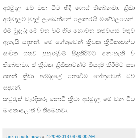
අරමුදල මේ වන විට හිදී ගොස් තිබෙනවා. ක්‍රීඩා
අරමුදලට මුදල් ලැබෙන්නේ ලොතරැයි මණ්ඩලයෙන්.
එම මුදල්ද මේ වන විට හිමි නොවන තත්වයක් මතුව
ඇතැයි සදහන්. මේ හේතුවෙන් ක්‍රීඩක ක්‍රීඩිකාවන්ට
සංචිත ගතව පුහුණුවීම් සිදුකිරීමට නොහැකි වී
තිබෙනවා. ඒ ක්‍රීඩක ක්‍රීඩිකාවන්ට වියදම් කිරීමට සත
පහක් ක්‍රීඩා අරමුදලේ නොවීම හේතුවෙන් බව
සදහන්.
කවුරුත් වැරදිකරු නොවී ක්‍රීඩා අරමුදල මේ වන විට
බංකොලොත් වී තිබෙනවා.
lanka sports news
at
12/09/2018 08:09:00 AM