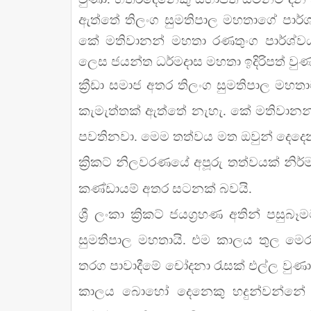
ඇත්තේ තිලංග සුමතිපාල මහතාගේ පාර
කේ මතිවානන් මහතා රණතුංග පාර්ශ්
ලෙස ජයන්ත ධර්මදාස මහතා ඉදිරිපත් වුණ
ක්‍රීඩා සමාජ අතර තිලංග සුමතිපාල ම
කැමැත්තක් ඇත්තේ නැහැ. කේ මතිවානන්
පවතිනවා. මෙම තත්වය මත ඔවුන් දෙදෙ
ක්‍රිකට් නිලවරණයේ අපූරු තත්වයක් නිර
කණ්ඩායම් අතර සටනක් බවයි.
ශ්‍රී ලංකා ක්‍රිකට් ජයග්‍රහණ අතින් ප
සුමතිපාල මහතායි. එම කාලය තුල මෙරට ක
තරග පාවාදීමේ චෝදනා රැසක් එල්ල වුණා
කාලය බොහෝ දෙනෙකු හදුන්වන්නේ ද