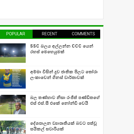
POPULAR
RECENT
COMMENTS
SSC බලය අල්ලන්න CCC යෙන්
රහස් මෙහෙයුමක්
අම්මා විසින් දුව ජාතික පිලට තෝරා
ලංකාවෙන් ගිනස් වාර්තාවක්
බල තණ්හාව නිසා රංජිත් පණ්ඩිතගේ
එස් එස්.සී එකේ නෝන්ඩි වෙයි
දේශපාලන ව්‍යාපෘතියක් බවට පත්වූ
සයිකල් සවාරියක්