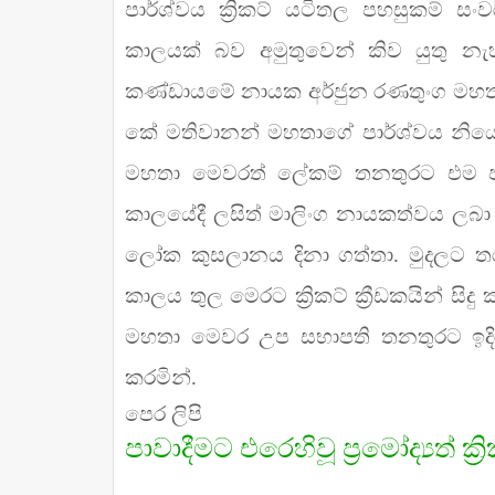
පාර්ශ්වය ක්‍රිකට් යටිතල පහසුකම්
කාලයක් බව අමුතුවෙන් කිව යුතු නැහ
කණ්ඩායමේ නායක අර්ජුන රණතුංග මහතා
කේ මතිවානන් මහතාගේ පාර්ශ්වය නියෝ
මහතා මෙවරත් ලේකම් තනතුරට එම පාර
කාලයේදී ලසිත් මාලිංග නායකත්වය ලබා දුන්
ලෝක කුසලානය දිනා ගත්තා. මුදලට තර
කාලය තුල මෙරට ක්‍රිකට් ක්‍රීඩකයින් සිද
මහතා මෙවර උප සභාපති තනතුරට ඉදි
කරමින්.
පෙර ලිපි
පාවාදීමට එරෙහිවූ ප්‍රමෝද්‍යත්