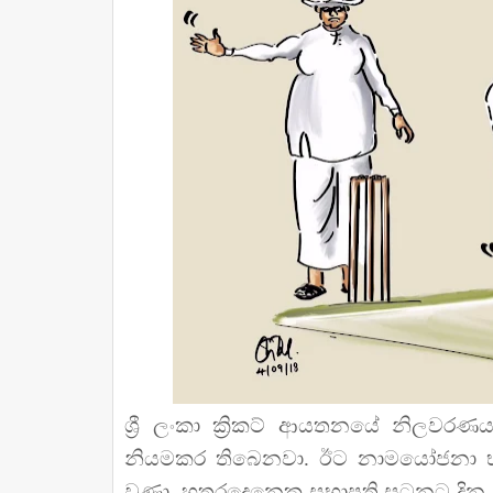
ශ්‍රී ලංකා ක්‍රිකට් ආයතනයේ නිලවරණ
නියමකර තිබෙනවා. ඊට නාමයෝජනා භාර
වුණා. හතරදෙනෙකු සභාපති සටනට දින න