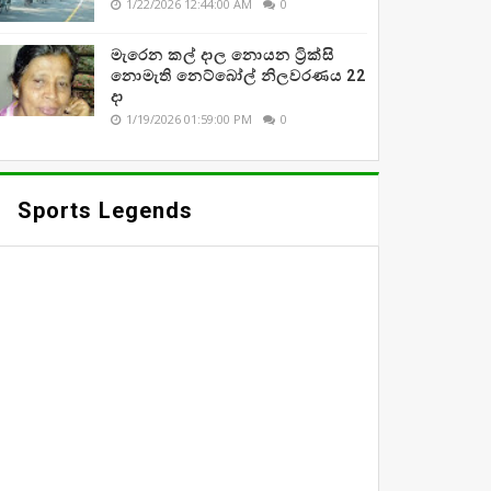
1/22/2026 12:44:00 AM
0
මැරෙන කල් දාල නොයන ට්‍රික්සි
නොමැති නෙට්බෝල් නිලවරණය 22
දා
1/19/2026 01:59:00 PM
0
Sports Legends