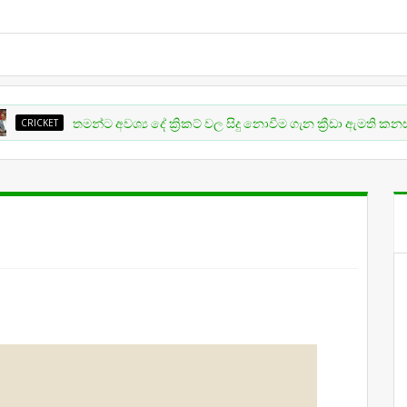
T
තමන්ට අවශ්‍ය දේ ක්‍රිකට් වල සිදු නොවීම ගැන ක්‍රීඩා ඇමති කනස්සල්ලෙන