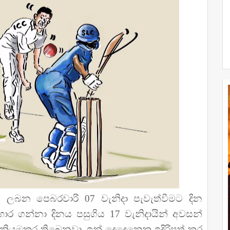
ය ලබන පෙබරවාරි 07 වැනිදා පැවැත්වීමට දින
 ගන්නා දිනය පසුගිය 17 වැනිදායින් අවසන්
ියමකර තිබෙනවා. ඉන් දෙදෙනෙකු ඉදිරිපත් කර