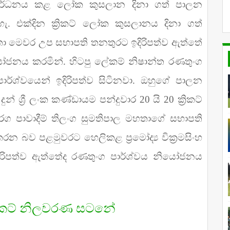
 සංවර්ධනය කළ ලෝක කුසලාන දිනා ගත් පාලන
ැ. එක්දින ක්‍රිකට් ලෝක කුසලානය දිනා ගත්
 මෙවර උප සභාපති තනතුරට ඉදිරිපත්ව ඇත්තේ
ජනය කරමින්. හිටපු ලේකම් නිෂාන්ත රණතුංග
්ශ්වයෙන් ඉදිරිපත්ව සිටිනවා. ඔහුගේ පාලන
 ශ්‍රී ලංක කණ්ඩායම පන්දුවාර 20 යි 20 ක්‍රිකට්
ග පාවාදීම් තිලංග සුමතිපාල මහතාගේ සභාපති
ු කරන බව පළමුවරට හෙලිකළ ප්‍රමෝද්‍ය වික්‍රමසිංහ
රිපත්ව ඇත්තේද රණතුංග පාර්ශ්වය නියෝජනය
 ක්‍රිකට් නිලවරණ සටනේ