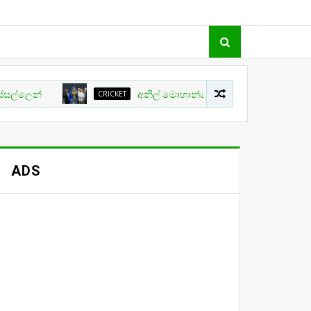
්
CRICKET
අනිල් මොහාන්ගේ ලංකා බෙටින්ග් ලීගය තව දුරටත් ල
ADS