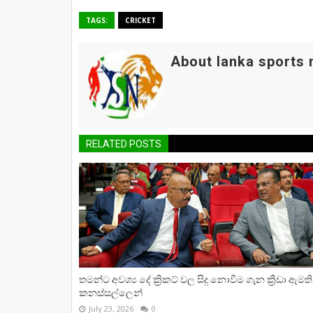
TAGS:
CRICKET
About lanka sports
RELATED POSTS
තමන්ට අවශ්‍ය දේ ක්‍රිකට් වල සිදු නොවීම ගැන ක්‍රීඩා ඇමති
කනස්සල්ලෙන්
July 23, 2026
0