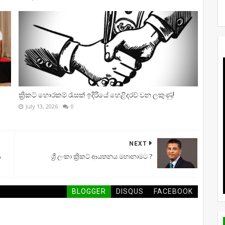
ක්‍රිකට් හොරකම් රැසක් ඉදිරියේ හෙළිදරව් වන ලකුණු!
July 13, 2026
0
NEXT
ණ
ශ්‍රී ලංකා ක්‍රිකට් ආයතනය මහානාමට ?
BLOGGER
DISQUS
FACEBOOK