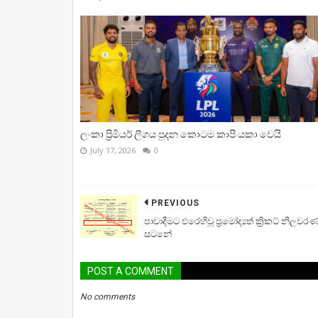
ලංකා ප්‍රිමියර් ලීගය පුදන කොටම කාපි යකා වෙයි
July 17, 2026
0
PREVIOUS
පාවාදීමට එරෙහිවූ ප්‍රමෝද්‍යත් ක්‍රිකට් නිලවර
සටනේ
POST A COMMENT
No comments