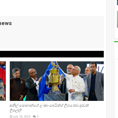
 news
අනිල් මොහාන්ගේ ලංකා බෙටින්ග් ලීගය තව දුරටත්
ලීගල්ද?
July 18, 2026
0