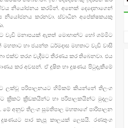
්ශ්වය නියෝජනය කරමින්. අනෙක් දෙදෙනාගෙන්
වය නියෝජනය කරනවා. ස්වාධීන අපේක්ෂකයකු
ා.
හතාට වැඩි මනාපයක් ඇතත් මොහාන්ට හෝ ශම්මිට
 මහතාට හා ජයන්ත ධර්මදාස මහතාට වැඩි වාසි
නා එක්ව තරග වැදීමට තීරණය කර තිබෙනවා. එය
්මාණය කර අවසන්. ඒ දූෂිත හා දූෂණය පිටුදැකීමේ
සුබෑමට ලක්වූ පරිපාලනයට හිමිකම් කියන්නේ තිලංග
්‍රිකට් ක්‍රීඩකයින්ට හා පරිපාලකයින්ට මුදලට
. මේ අනුව තිලංග සුමතිපාල මහතාගේ පාරිපාලන
ූෂණයට පාර කැපූ කාලයක් ලෙසයි. රණතුංග