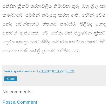
එක්දින ක්‍රිකට් තරගාවලිය නිමාවන තුරු
ඔහු ශ්‍රී ලංකා
කණ්ඩායම සමගින් කටයුතු කරනු ඇති. ජෝන් වේග
පන්දු යවන්නන්ට හිතකර තණතීරු පිලිබද හොද
දැනුමක් ඇත්තෙක්. මේ හේතුවෙන් එළබෙන ක්‍රිකට්
ලෝක කුසලානයට කිසිදු සංචාරක කණ්ඩායමකට හිමි
නොවන වාසියක් ශ්‍රී ලංකාවට හිමිවනවා.
lanka sports news
at
12/13/2018 10:27:00 PM
Share
No comments:
Post a Comment