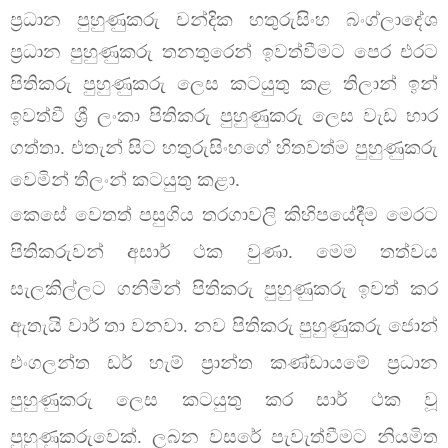
ප්‍රධාන පුහුණුකරු චන්දික හතුරුසිංහ බංග්ලාදේශ
ප්‍රධාන පුහුණුකරු තනතුරෙන් ඉවත්වීමට පෙර එරට
පිතිකරු පුහුණුකරු ලෙස කටයුතු කළ තිලාන් ඉන්
ඉවත්වී ශ්‍රී ලංකා පිතිකරු පුහුණුකරු ලෙස වැඩ භාර
ගත්තා. එතැන් සිට හතුරුසිංහගේ හිතවත්ම පුහුණුකරු
වෙමින් තිලංන් කටයුතු කළා.
කෙසේ වෙතත් පසුගිය තරගාවලි කිහිපයේදීම මෙරට
පිතිකරුවන් අසාර් ථක වුණා. මෙම තත්වය
සැලකිල්ලට ගනිමින් පිතිකරු පුහුණුකරු ඉවත් කර
ඇතැයි වාර් තා වනවා. නව පිතිකරු පුහුණුකරු ජොන්
එංගලන්ත ඩර් හැම් ප්‍රාන්ත කණ්ඩායමේ ප්‍රධාන
පුහුණුකරු ලෙස කටයුතු කර සාර් ථක වූ
පුහුණුකරුවෙක්. ලබන වසරේ පැවැත්වීමට නියමිත