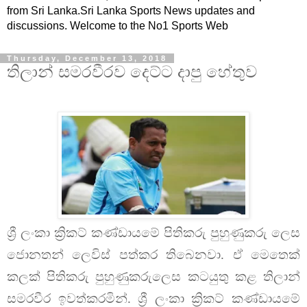
from Sri Lanka.Sri Lanka Sports News updates and
discussions. Welcome to the No1 Sports Web
Thursday, December 13, 2018
තිලාන් සමරවීරව දෙට්ට දාපු හේතුව
ශ්‍රී ලංකා ක්‍රිකට් කණ්ඩායමේ පිතිකරු පුහුණුකරු ලෙස
ජොනතන් ලෙවිස් පත්කර තිබෙනවා. ඒ මෙතෙක්
කලක් පිතිකරු පුහුණුකරුලෙස කටයුතු කළ තිලාන්
සමරවීර ඉවත්කරමින්. ශ්‍රී ලංකා ක්‍රිකට් කණ්ඩායමේ