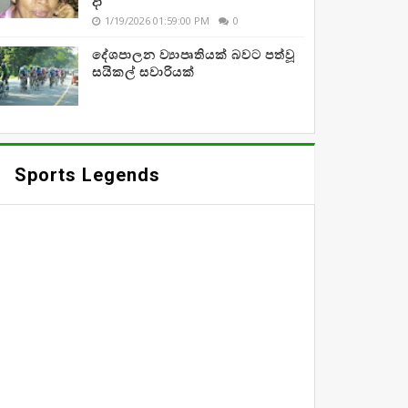
දා
1/19/2026 01:59:00 PM
0
දේශපාලන ව්‍යාපෘතියක් බවට පත්වූ
සයිකල් සවාරියක්
Sports Legends