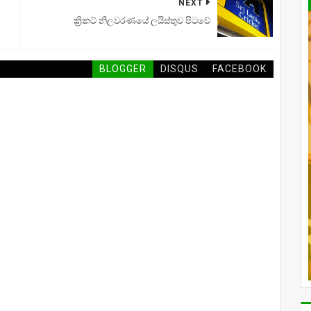
NEXT
ක්‍රිකට් නිලවරණයේ ලයිස්තුව පිටවේ
BLOGGER
DISQUS
FACEBOOK