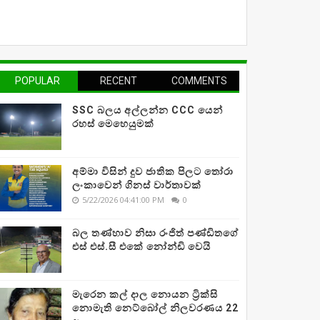
POPULAR
RECENT
COMMENTS
SSC බලය අල්ලන්න CCC යෙන්
රහස් මෙහෙයුමක්
අම්මා විසින් දුව ජාතික පිලට තෝරා
ලංකාවෙන් ගිනස් වාර්තාවක්
5/22/2026 04:41:00 PM
0
බල තණ්හාව නිසා රංජිත් පණ්ඩිතගේ
එස් එස්.සී එකේ නෝන්ඩි වෙයි
මැරෙන කල් දාල නොයන ට්‍රික්සි
නොමැති නෙට්බෝල් නිලවරණය 22