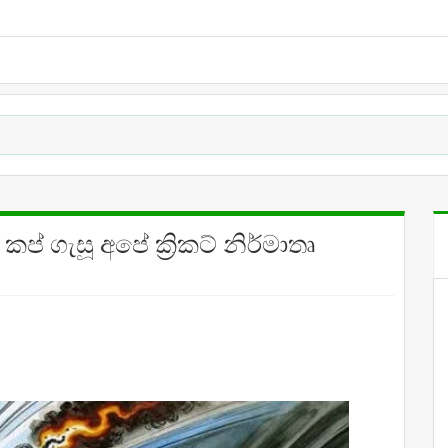
ප් ගැසූ අපේ ක්‍රිකට් නිර්මාතෘ