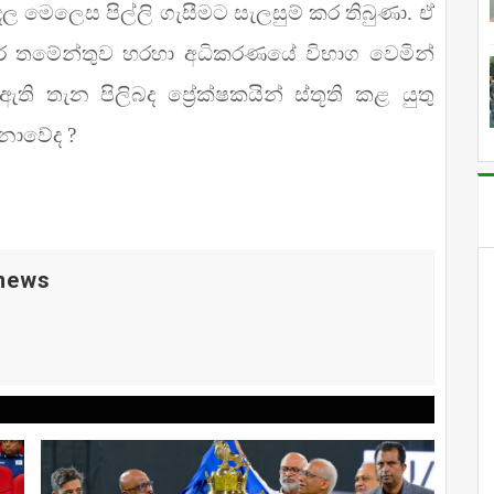
දල මෙලෙස පිල්ලි ගැසීමට සැලසුම් කර තිබුණා. ඒ
ාර් තමේන්තුව හරහා අධිකරණයේ විභාග වෙමින්
 ඇති තැන පිලිබද ප්‍රේක්ෂකයින් ස්තූති කළ යුතු
නොවේද ?
 news