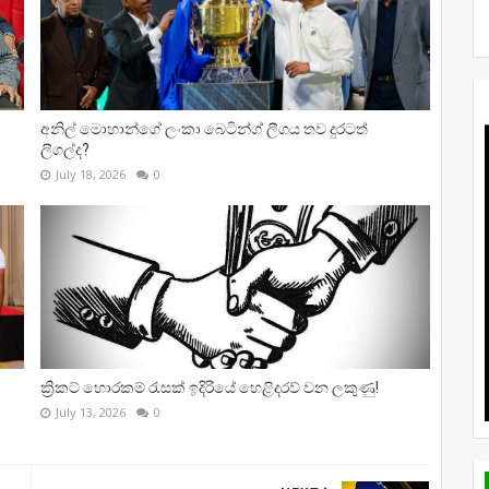
අනිල් මොහාන්ගේ ලංකා බෙටින්ග් ලීගය තව දුරටත්
ලීගල්ද?
July 18, 2026
0
ක්‍රිකට් හොරකම් රැසක් ඉදිරියේ හෙළිදරව් වන ලකුණු!
July 13, 2026
0