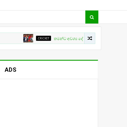
CRICKET
තමන්ට අවශ්‍ය දේ ක්‍රිකට් වල සිදු නොවීම ගැන ක්‍රීඩා
ADS