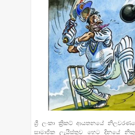
ශ්‍රී ලංකා ක්‍රිකට් ආයතනයේ නිලවරණයේ
සාමාජික ලැයිස්තුව හෙට දිනයේ නිකු