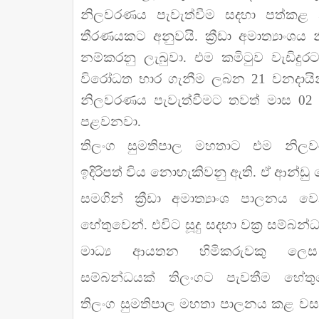
නිලවරණය පැවැත්වීම සදහා පත්කළ 
තීරණයකට අනුවයි. ක්‍රීඩා අමාත්‍යාංශය 
නම්කරනු ලැබුවා. එම කමිටුව වැඩිදු
විරෝධත භාර ගැනීම ලබන 21 වනදායින් 
නිලවරණය පැවැත්වීමට තවත් මාස 0
පළවනවා.
තිලංග සුමතිපාල මහතාට එම නිල
ඉදිරිපත් විය නොහැකිවනු ඇති. ඒ ආන්ඩු
සමගින් ක්‍රීඩා අමාත්‍යාංශ පාලනය වෙ
හේතුවෙන්. එවිට සූදු සදහා වක්‍ර සම්බන්
මාධ්‍ය ආයතන හිමිකරුවකු ලෙස 
සම්බන්ධයක් තිලංගට පැවතීම හේතුව
තිලංග සුමතිපාල මහතා පාලනය කළ වසර 