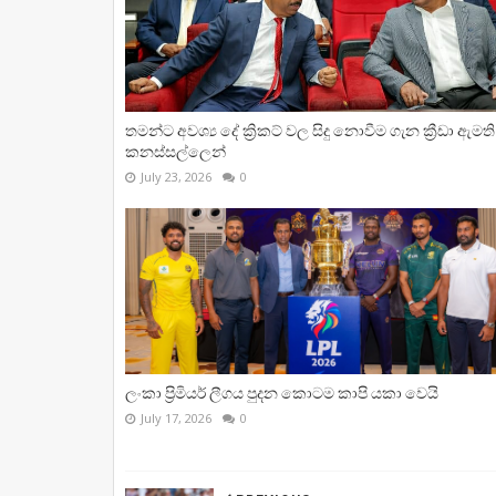
තමන්ට අවශ්‍ය දේ ක්‍රිකට් වල සිදු නොවීම ගැන ක්‍රීඩා ඇමති
කනස්සල්ලෙන්
July 23, 2026
0
ලංකා ප්‍රිමියර් ලීගය පුදන කොටම කාපි යකා වෙයි
July 17, 2026
0