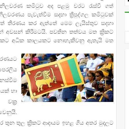
නිලවරණ කමිටුව අද පළමු වරට රැස්වී ගත්
නිලවරණය පැවැත්වීම සදහා ත්‍රිපුද්ගල කමිටුවක්
රටත් තීරණය කර ඇත්තේ මෙම ලැයිස්තුව සදහා
අවසන් කිරීමටයි. පවතින තත්වය මත ක්‍රිකට්
2 කට අධික කාලයකට නොහැකිවනු ඇතැයි මත
වරණයට
 පෙරලිය
නස්වීම
ධයක් හා
වක්‍ර
ෙනුයි.
තුන තුල ක්‍රිකට් ආදායම ඉහළ ගිය අතර මුදලට