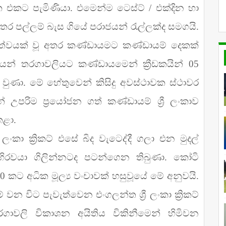
එකට පැමිණියා. එමෙන්ම ටෙස්ට් / එක්දින හා
 අතර පල්ලම් බැස ගියේ පරාජයන් රැල්ලක්ද සමගයි.
 තත්වයක් වූ අතර කණ්ඩායමට කණ්ඩායම් දෙකක්
යෙන් තරගාවලියට කණ්ඩායමෙන් ක්‍රීඩකයින් 05
වුණා. මේ හේතුවෙන් කිසිදු අවස්ථාවක ස්ථාවර
පරිම ප්‍රයෝජන ගත් කණ්ඩායම් ශ්‍රී ලංකාව
කළා.
‍රී ලංකා ක්‍රිකට් එසේ බිද වැටෙද්දී ගලා එන මුදල්
හිරවයා ගිලින්නටද පටන්ගෙන තිබුණා. කෝටි
0 කට අධික මූල්‍ය වංචාවක් හසුවූයේ මේ අනුවයි.
 වන විට පැවැත්වෙන එංගලන්ත ශ්‍රී ලංකා ක්‍රිකට්
රගාවලි විකාශන අයිතිය විකිනීමෙන් හිමිවන