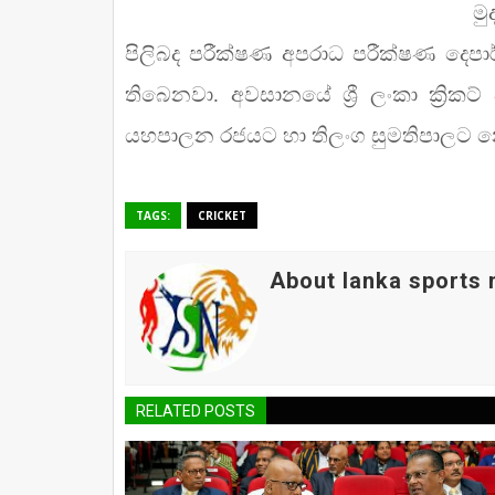
මු
පිලිබද පරීක්ෂණ අපරාධ පරීක්ෂණ දෙප
තිබෙනවා. අවසානයේ ශ්‍රී ලංකා ක්‍රිකට්
යහපාලන රජයට හා තිලංග සුමතිපාලට 
TAGS:
CRICKET
About lanka sports
RELATED POSTS