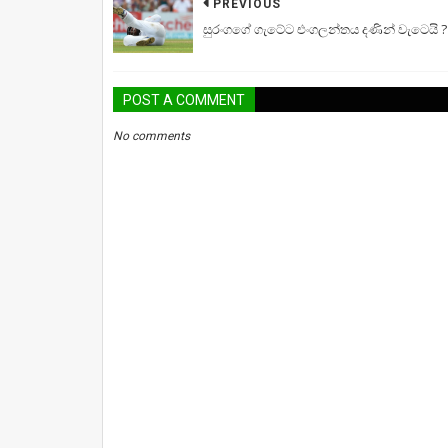
PREVIOUS
සුරංගගේ ගැටේට එංගලන්තය දණින් වැටෙයි ?
POST A COMMENT
No comments