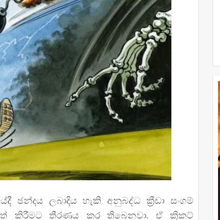
දී ඡන්දය ලබාදිය හැකි අනුබද්ධ ක්‍රීඩා සංගම්
ත් කිරීමට තීරණය කර තිබෙනවා. ඒ ක්‍රිකට්