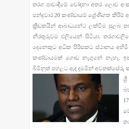
තරග පාවාදීමේ චෝදනා අතර ලොව අංක 
පන්දුවාර 20 කණ්ඩායම් ශ්‍රේණිගත කිරීම්
ක්‍රීඩකයින් ආබාධයන්ට ලක්වීම සුලබ
නිරතුරුවම එලියෙන් සිටියා. තරගාවලි
දෙනෙකුට අධික පිරිසකට ස්ථානය අහිමි 
කණ්ඩායමක් ගොඩ නැගුනේ නැහැ. ඉන් උ
බිමිනුත් පහළට ඇද දමමින් අවතක්සේරු 
ශ්
බ
17
මේ
ත