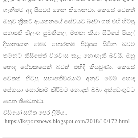
ගැනීමට අද පියවර ගෙන තිබෙනවා. කෙසේ වෙතත්
ඔහුව ක්‍රිකට් ආයතනයේ සේවයට බදවා ගත් එහි හිටපු
සභාපති තිලංග සුමතිපාල මහතා කියා සිටියේ පියල්
දිසානායක මෙම හොරකම පිටුපස සිටින බවට
තමන්ට කිසිසේත් විශ්වාස කළ නොහැකි බවයි. ඔහු
හොද සේවකයෙක් බවත් එහිදී කියවුණා. කෙසේ
වෙතත් හිටපු සභාපතිවරයාට අනුව මෙම හොද
සේකයා සොරකම් කිරීමට නොදත් බබා අත්අඩංගුවට
ගෙන තිබෙනවා.
වීඩියෝ සහිත පෙර ලිපිය..
https://lksportsnews.blogspot.com/2018/10/172.html