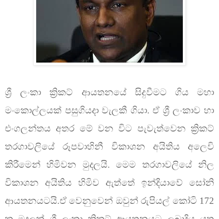
ශ්‍රී ලංකා ක්‍රිකට් ආයතනයේ සිදුවීමට ගිය මහා
මංකොල්ලයක් පසුගියදා වැලකී ගියා. ඒ ශ්‍රී ලංකාව හා
එංගලන්තය අතර මේ වන විට පැවැත්වෙන ක්‍රිකට්
තරගාවලියේ රූපවාහිනී විකාශන අයිතිය අලෙවි
කිරීමෙන් හිමිවන මුදලයි. මෙම තරගාවලියේ නිල
විකාශන අයිතිය හිමිව ඇත්තේ ඉන්දියාවේ සෝනි
ආයතනයටයි.ඒ වෙනුවෙන් ඔවුන් රුපියල් කෝටි 172
ක මුදලක් ශ්‍රී ලංකා ක්‍රිකට් ආයතනයට ලබාදිය යුතු