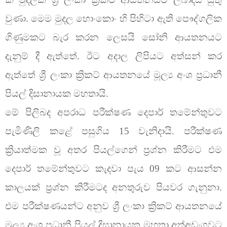
වුණා. මෙම මුදල හොංකොං හි පිහිටා ඇති පෞද්ගලික
ගිණුමකට බැර කරන ලෙසයි සෝනි ආයතනයට
දැනුම් දී ඇත්තේ. ඊට අදාල ලිපියට අත්සන් කර
ඇත්තේ ශ්‍රී ලංකා ක්‍රිකට් ආයතනයේ මූල්‍ය අංශ ප්‍රධානී
පියල් දිසානායක මහතායි.
මේ පිලිබද අපරාධ පරීක්ෂණ දෙපාර් තමේන්තුවට
පැමිණිලි කළේ පසුගිය 15 වැනිදායි. පරීක්ෂණ
ක්‍රියාත්මක වූ අතර පියල්ගෙන් ප්‍රශ්න කිරීමට එම
දෙපාර් තමේන්තුවට කැදවා පැය 09 කට ආසන්න
කාලයක් ප්‍රශ්න කිරීමටද අනතුරුව පියවර ගැනුනා.
එම පරීක්ෂණයන්ට අනුව ශ්‍රී ලංකා ක්‍රිකට් ආයතනයේ
මූල්‍ය අංශ ප්‍රධානී පියල් දිසානායක මහතා අත්අඩංගුවට