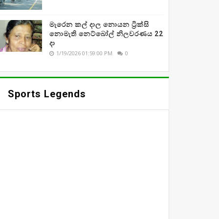
මැරෙන කල් දාල නොයන ට්‍රික්සි
නොමැති නෙට්බෝල් නිලවරණය 22
දා
1/19/2026 01:59:00 PM
0
Sports Legends