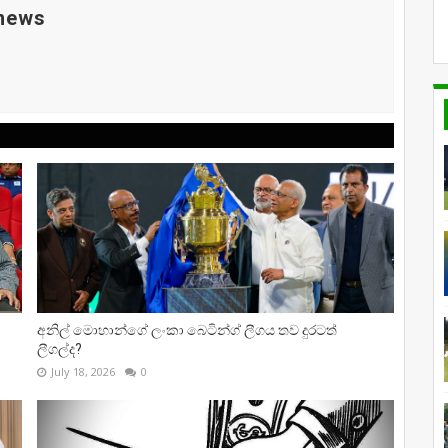
 news
අනිල් මොහාන්ගේ ලංකා බෙටින්ග් ලීගය තව දුරටත්
ලීගල්ද?
July 18, 2026
0