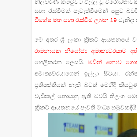
නිලවරණ කමිටුවට එල්ල වූ විරෝධතාවක්
සභා රැස්වීමක් පැවැත්වීමෙන් පසුව බව
විශේෂ මහ සභා රැස්වීම ලබන 19
වැනිදා
මේ අතර ශ්‍රී ලංකා ක්‍රිකට් ආයතනයේ
රාමනායක නියෝජ්‍ය අමාත්‍යවරයාට අ
හෙලිකරන ලෙසයි.
මඩින් නොව ගොඩි
අමාත්‍යවරයාගෙන් ඉල්ලා සිටියා. රන්
ප්‍රතිපත්තියක් නැති බවත් මෙහිදී කි
වැඩිකල් නොයනු ඇති බවයි තිලංග මෙහිද
ක්‍රිකට් ආයතනයේ පැවති මාධ්‍ය හමුවකදීයි