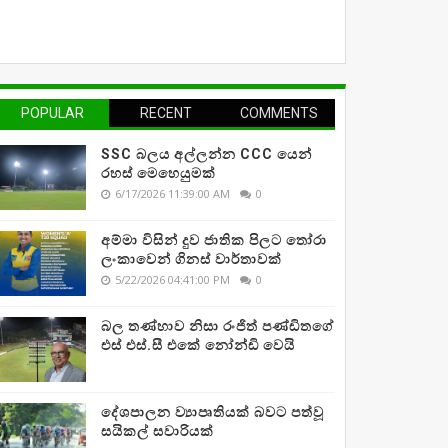
POPULAR
RECENT
COMMENTS
SSC බලය අල්ලන්න CCC යෙන්
රහස් මෙහෙයුමක්
6/17/2026 11:39:00 AM
0
අම්මා විසින් දුව ජාතික පිලට තෝරා
ලංකාවෙන් ගිනස් වාර්තාවක්
5/22/2026 04:41:00 PM
0
බල තණ්හාව නිසා රංජිත් පණ්ඩිතගේ
එස් එස්.සී එකේ නෝන්ඩි වෙයි
දේශපාලන ව්‍යාපෘතියක් බවට පත්වූ
සයිකල් සවාරියක්