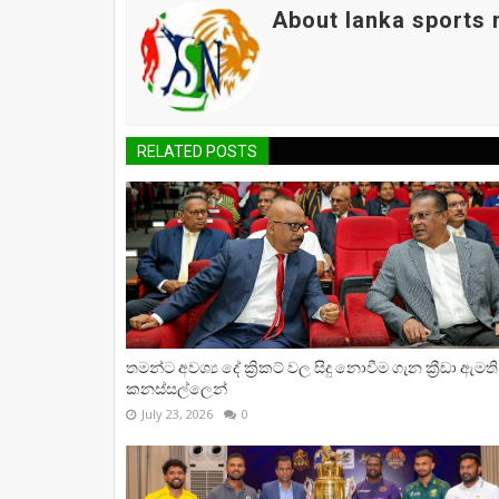
About lanka sports
RELATED POSTS
තමන්ට අවශ්‍ය දේ ක්‍රිකට් වල සිදු නොවීම ගැන ක්‍රීඩා ඇමති
කනස්සල්ලෙන්
July 23, 2026
0