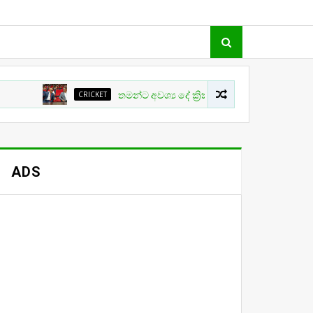
CRICKET
තමන්ට අවශ්‍ය දේ ක්‍රිකට් වල සිදු නොවීම ගැන ක්‍රීඩා ඇම
ADS