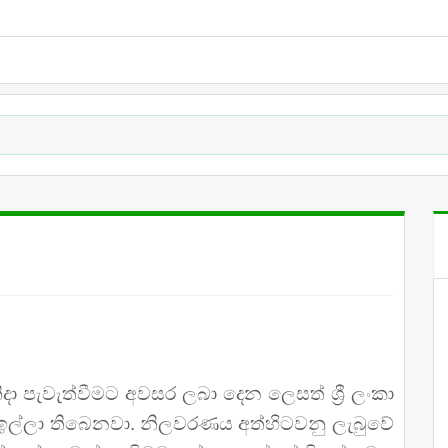
ිදා පැවැත්වීමට අවසර ලබා දෙන ලෙසත් ශ්‍රී ලංකා
ෙන් ඉල්ලා තිබෙනවා. නිලවරණය අත්හිටවනු ලැබුවේ