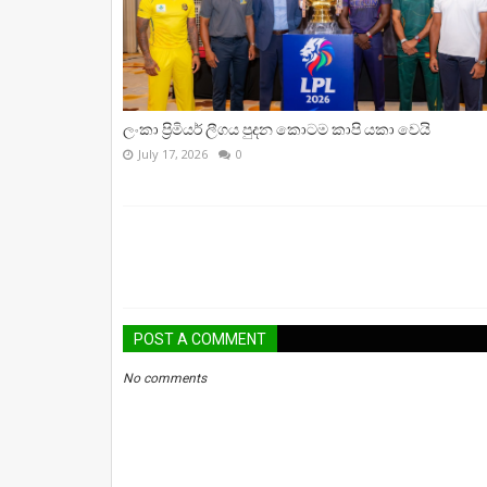
ලංකා ප්‍රිමියර් ලීගය පුදන කොටම කාපි යකා වෙයි
July 17, 2026
0
POST A COMMENT
No comments