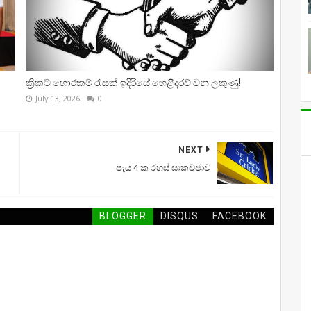
ක්‍රිකට් හොරකම් රැසක් ඉදිරියේ හෙළිදරව් වන ලකුණු!
July 13, 2026
0
NEXT
පැය 4 ක රහස් සාකච්ජාව
BLOGGER
DISQUS
FACEBOOK