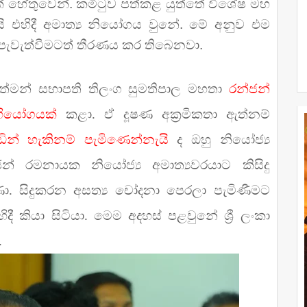
 හේතුවෙන්. කමිටුව පත්කළ යුත්තේ විශේෂ මහ
යි එහිදී අමාත්‍ය නියෝගය වුනේ. මේ අනුව එම
 පැවැත්වීමටත් තීරණය කර තිබෙනවා.
 වත්මන් සභාපති තිලංග සුමතිපාල මහතා
රන්ජන්
භියෝගයක්
කළා. ඒ දූෂණ අක්‍රමිකතා ඇත්නම්
න් හැකිනම් පැමිණෙන්නැයි
ද ඔහු නියෝජ්‍ය
ජන් රමනායක නියෝජ්‍ය අමාත්‍යවරයාට කිසිදු
යවුණා. සිදුකරන අසත්‍ය චෝදනා පෙරලා පැමිණීමට
ී කියා සිටියා. මෙම අදහස් පළවුනේ ශ්‍රී ලංකා
.