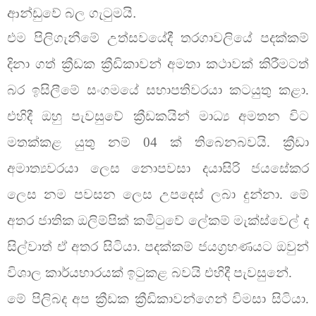
ආන්ඩුවේ බල ගැටුමයි.
එම පිලිගැනීමේ උත්සවයේදී තරගාවලියේ පදක්කම්
දිනා ගත් ක්‍රීඩක ක්‍රීඩිකාවන් අමතා කථාවක් කිරීමටත්
බර ඉසිලීමේ සංගමයේ සභාපතිවරයා කටයුතු කළා.
එහිදී ඔහු පැවසුවේ ක්‍රීඩකයින් මාධ්‍ය අමතන විට
මතක්කළ යුතු නම් 04 ක් තිබෙනබවයි. ක්‍රීඩා
අමාත්‍යවරයා ලෙස නොපවසා දයාසිරි ජයසේකර
ලෙස නම පවසන ලෙස උපදෙස් ලබා දුන්නා. මේ
අතර ජාතික ඔලිම්පික් කමිටුවේ ලේකම් මැක්ස්වෙල් ද
සිල්වාත් ඒ අතර සිටියා. පදක්කම් ජයග්‍රහණයට ඔවුන්
විශාල කාර්යභාරයක් ඉටුකළ බවයි එහිදී පැවසුනේ.
මේ පිලිබද අප ක්‍රීඩක ක්‍රීඩිකාවන්ගෙන් විමසා සිටියා.