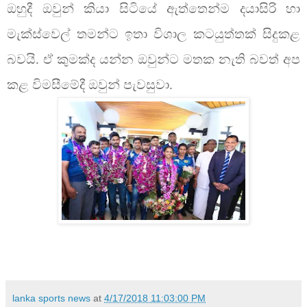
ඔහුදී ඔවුන් කියා සිටියේ ඇත්තෙන්ම දයාසිරි හා
මැක්ස්වෙල් තමන්ට ඉතා විශාල කටයුත්තක් සිදුකළ
බවයි. ඒ කුමක්ද යන්න ඔවුන්ට මතක නැති බවත් අප
කළ විමසීමේදී ඔවුන් පැවසුවා.
lanka sports news
at
4/17/2018 11:03:00 PM