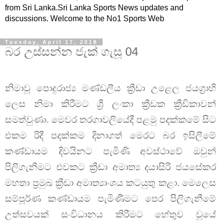
from Sri Lanka.Sri Lanka Sports News updates and
discussions. Welcome to the No1 Sports Web
Tuesday, April 17, 2018
බර උස්සන්න ජැක් ගැසූ 04
නිමාවූ පොදුරාජ්‍ය මණ්ඩලීය ක්‍රීඩා උළෙල ජයග්‍රාහී
ලෙස නිමා කිරීමට ශ්‍රී ලංකා ක්‍රීඩක ක්‍රීඩිකාවන්
සමත්වුණා. මෙවර තරගාවලියේදී පළමු පදක්කමේ සිට
එකම රිදී පදක්කම දිනාගත් මෙරට බර ඉසිලීමේ
කණ්ඩායම දිවයිනට පැමිණි අවස්ථාවේ ඔවුන්
පිලිගැනීමට එවකට ක්‍රීඩා අමාත්‍ය දයාසිරි ජයසේකර
මහතා ප්‍රමුඛ ක්‍රීඩා අමාත්‍යාංශය කටයුතු කළා. මෙලෙස
සම්පූර්ණ කණ්ඩායම පැමිණීමට පෙර පිලිගැනීමේ
උත්සවයක් සංවිධානය කිරීමට හේතුව වූයේ