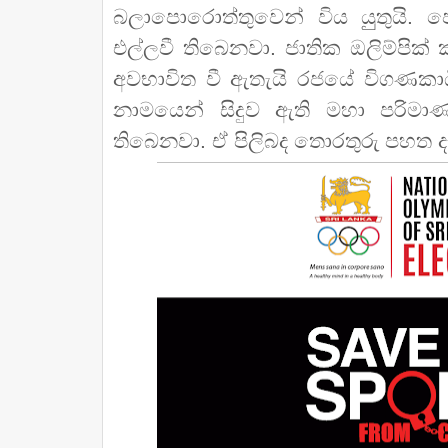
බලාපොරොත්තුවෙන් විය යුුතුයි. ප
එල්ලවී තිබෙනවා. ජාතික ඔලිම්පික් 
අවභාවිත වී ඇතැයි රජයේ විගණකාධිප
නාමයෙන් සිදුව ඇති මහා පරිමාණ
තිබෙනවා. ඒ පිලිබද තොරතුරු පහත 