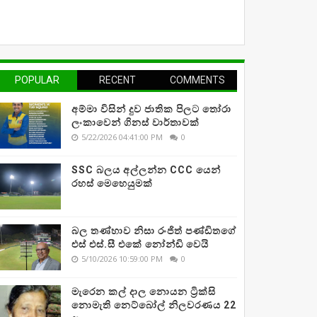
POPULAR
RECENT
COMMENTS
අම්මා විසින් දුව ජාතික පිලට තෝරා
ලංකාවෙන් ගිනස් වාර්තාවක්
5/22/2026 04:41:00 PM
0
SSC බලය අල්ලන්න CCC යෙන්
රහස් මෙහෙයුමක්
බල තණ්හාව නිසා රංජිත් පණ්ඩිතගේ
එස් එස්.සී එකේ නෝන්ඩි වෙයි
5/10/2026 10:59:00 PM
0
මැරෙන කල් දාල නොයන ට්‍රික්සි
නොමැති නෙට්බෝල් නිලවරණය 22