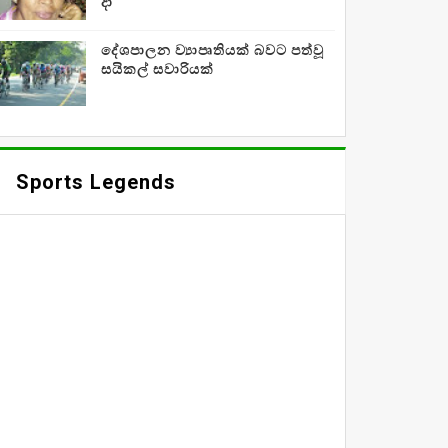
දා
දේශපාලන ව්‍යාපෘතියක් බවට පත්වූ
සයිකල් සවාරියක්
Sports Legends