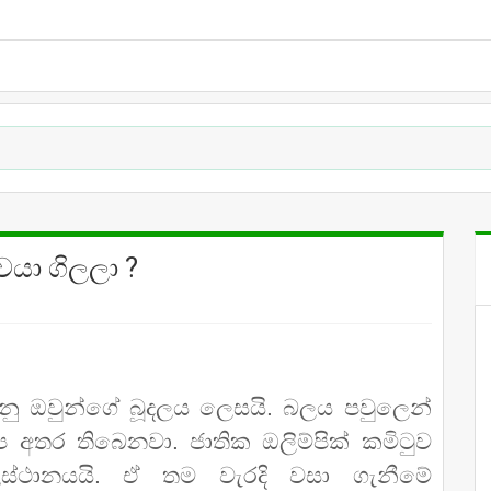
වයා ගිලලා ?
 යනු ඔවුන්ගේ බූදලය ලෙසයි. බලය පවුලෙන්
 අතර තිබෙනවා. ජාතික ඔලිම්පික් කමිටුව
ස්ථානයයි. ඒ තම වැරදි වසා ගැනීමේ