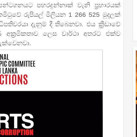
ෙන්ටගනයට පහරදුන්නාක් වැනි ප්‍රහාරයක්
කමිටුවේ රුපියල් මිලියන 1 266 525 මුදලක්
තිවරයා දැනුම් දී තිබෙනවා. එය ක්‍රීඩාවේ
 අක්‍රමිකතාව ලෙස වාර්ථා අතරට එක්ව
දැක්වෙනවා.