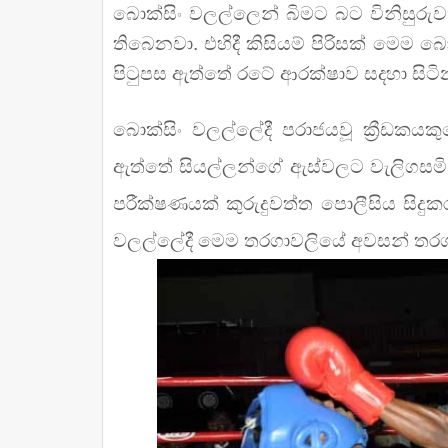
බොක්සිං වලල්ලෙන් බිමට බට විනිසුරුවක
තිබෙනවා. එහිදී කිසියම් පිරිසක් මෙම බො
පිටුපස ඇත්තේ රටේ ආරක්ෂාව සදහා සිටි
බොක්සිං වලල්ලේදී පරාජයවූ ක්‍රීඩකයක
ඇත්තේ සියල්ලන්ගේ ඇස්වලට වැලිගසමින
පරීක්ෂණයක් කුරුදුවත්ත පොලීසිය සිදුක
වලල්ලේදී මෙම තරගාවලියේ අවසන් තරග 