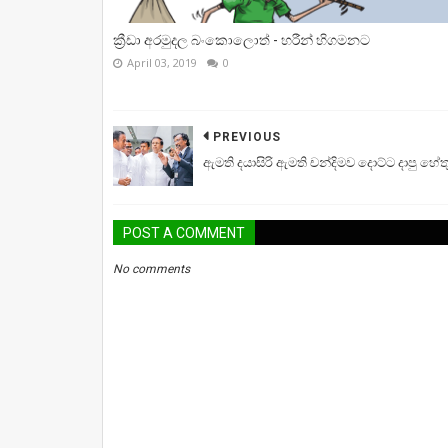
ක්‍රීඩා අරමුදල බංකොලොත් - හරීන් හිගමනට
April 03, 2019
0
PREVIOUS
ඇමති දයාසිරි ඇමති චන්දිමව දොට්ට දාපු හේත
POST A COMMENT
No comments