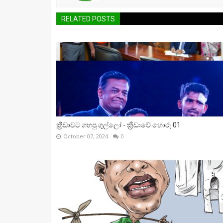
RELATED POSTS
ක්‍රීඩාවට ගහපු ගුල්ලෝ - ක්‍රීඩාවේ හොරු 01
October 07, 2024
0