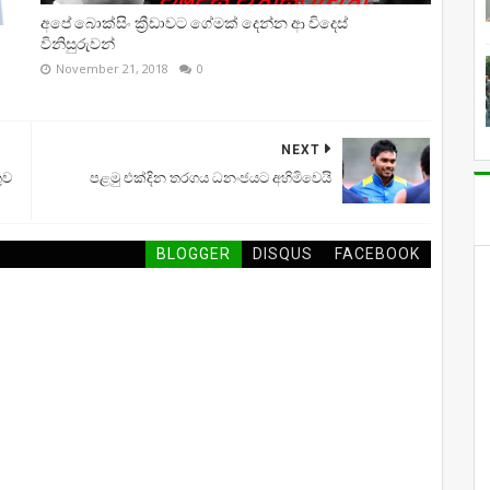
අපේ බොක්සිං ක්‍රීඩාවට ගේමක් දෙන්න ආ විදෙස්
විනිසුරුවන්
November 21, 2018
0
NEXT
ුව
පළමු එක්දින තරගය ධනංජයට අහිමිවෙයි
BLOGGER
DISQUS
FACEBOOK