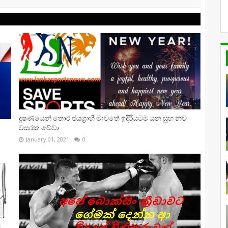
දූෂණයෙන් තොර ජයග්‍රාහී මාවතේ ඉදිරියටම යන සුභ නව
වසරක් වේවා
January 01, 2021
0