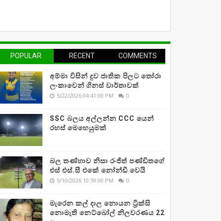
POPULAR
RECENT
COMMENTS
අම්මා විසින් දුව ජාතික පිලට තෝරා
ලංකාවෙන් ගිනස් වාර්තාවක්
5/22/2026 04:41:00 PM
0
SSC බලය අල්ලන්න CCC යෙන්
රහස් මෙහෙයුමක්
බල තණ්හාව නිසා රංජිත් පණ්ඩිතගේ
එස් එස්.සී එකේ නෝන්ඩි වෙයි
5/10/2026 10:59:00 PM
0
මැරෙන කල් දාල නොයන ට්‍රික්සි
නොමැති නෙට්බෝල් නිලවරණය 22