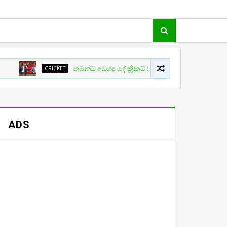
CRICKET
තමන්ට අවශ්‍ය දේ ක්‍රිකට් වල සිදු නොවීම ගැන ක්‍රීඩා ඇමති ක
ADS