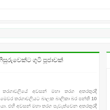
සුරුවෙක්ට ගුටි පූජාවක්
 තරගාවලියේ අවසන් මහා තරග අතරතුරදී
වා. මෙවර තරගාවලියට බාලක බාලිකා බර පන්ති 10
 සිටියා. එහි අවසන් මහා තරග පැවැත්වෙන අතරතුරදී