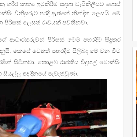
ු ශරීර කෘත්‍ය ඉටුකිරීම සදහා වැසිකිලියට ගොස්
ක්සිං විනිසුරුට පරදී ඇත්තේ නින්දිත ලෙසයි. මේ
න පිරිසක් ලෙසත් රාවයක් පවතිනවා.
ුගේ ආධාරකරුවන් පිරිසක් මෙම පහරදීම සිදුකර
ුයි. කෙසේ වෙතත් පහරදීම පිලිබද මේ වන විට
රමින් සිටිනවා. කොළඹ රාජකීය විදුහල් බොක්සිං
සියල්ල අද දිනයේ පැවැත්වුණා.