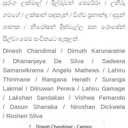
සුරංග ලක්මාල් / දිල්රුවන් පෙරේරා / ලහිරු
ගමගේ / ලක්ෂාන් සදකැන් / විශ්ව ප්‍රනාන්දු / දසුන්
ශානක / නිරෝෂන් දික්වැල්ල සහ රොෂේන්
සිල්වා මෙම සංචිතයට ඇතුලත්.
Dinesh Chandimal /
Dimuth Karunaratne
/
Dhananjaya De Silva /
Sadeera
Samarwikrama /
Angelo Mathews /
Lahiru
Thirimane /
Rangana Herath /
Suranga
Lakmal /
Dilruwan Perera /
Lahiru Gamage
/
Lakshan Sandakan /
Vishwa Fernando
/
Dasun Shanaka /
Niroshan Dickwela
/
Roshen Silva