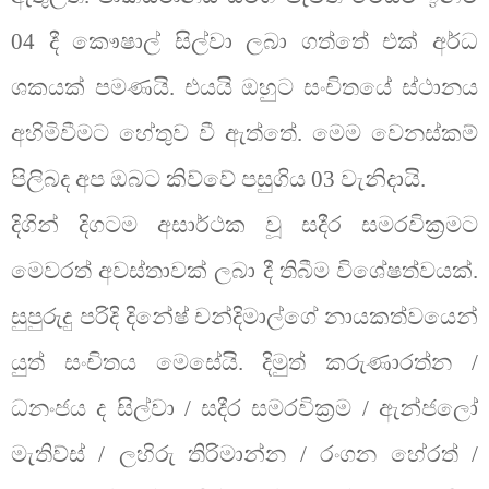
04 දී කෞෂාල් සිල්වා ලබා ගත්තේ එක් අර්ධ
ශකයක් පමණයි. එයයි ඔහුට සංචිතයේ ස්ථානය
අහිමිවීමට හේතුව වී ඇත්තේ. මෙම වෙනස්කම්
පිලිබද අප ඔබට කිව්වේ පසුගිය 03 වැනිදායි.
දිගින් දිගටම අසාර්ථක වූ සදීර සමරවික්‍රමට
මෙවරත් අවස්තාවක් ලබා දී තිබීම විශේෂත්වයක්.
සුපුරුදු පරිදි දිනේෂ් චන්දිමාල්ගේ නායකත්වයෙන්
යුත් සංචිතය මෙසේයි. දිමුත් කරුණාරත්න /
ධනංජය ද සිල්වා / සදීර සමරවික්‍රම / ඇන්ජලෝ
මැතිව්ස් / ලහිරු තිරිමාන්න / රංගන හේරත් /