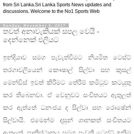
from Sri Lanka.Sri Lanka Sports News updates and
discussions. Welcome to the No1 Sports Web
Sunday, November 5, 2017
තවත් අනාවැකියක් සපල වෙයි -
දෙන්නෙක් එලියට
ඉන්දියාව සමග පැවැත්වීමට නියමිත ටෙස්ට්
තරගාවලියෙන් කෞෂාල් සිල්වා සහ කුසල්
මෙන්ඩිස් ඉවත් කිරීමට තේරීම් කමිටුව කටයුතු
කර තිබෙනවා. ඒ වෙනුවට සංචිතයට ඇතුලත්
කර ඇත්තේ ධනංජය ද සිල්වා සහ රොෂේන්
සිල්වායි. එමෙන්ම දසුන් ශානකත් සංචිතයට
ඇතුලත්. පාකිස්ථානය සමග පැවති ටෙස්ට් ඉනිම