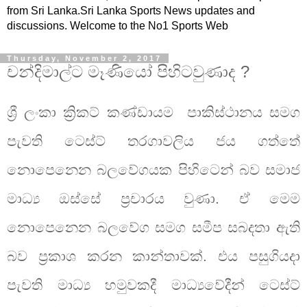
from Sri Lanka.Sri Lanka Sports News updates and
discussions. Welcome to the No1 Sports Web
Thursday, November 2, 2017
චන්දිමාල්ට මෑණියෝ පිහිටවුණාද ?
ශ්‍රී ලංකා ක්‍රිකට් කණ්ඩායම
පාකිස්ථානය සමග
පැවති ටෙස්ට් තරගාවලිය ජය ගත්තේ
නොපෙනෙන බලවේගයක පිහිටෙන් බව සමාජ
මාධ්‍ය ඔස්සේ ප්‍රචාරය වුණා. ඒ මෙම
නොපෙනෙන බලවේග සමග සමීප සබදතා ඇති
බව ප්‍රකාශ කරන කාන්තාවක්. එය පසුගියදා
පැවති මාධ්‍ය හමුවකදී මාධ්‍යවේදීන් ටෙස්ට්