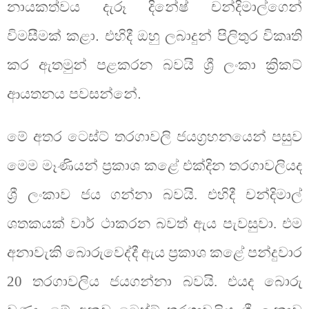
නායකත්වය දැරූ දිනේෂ් චන්දිමාල්ගෙන්
විමසීමක් කළා. එහිදී ඔහු ලබාදුන් පිලිතුර විකෘති
කර ඇතමුන් පළකරන බවයි ශ්‍රී ලංකා ක්‍රිකට්
ආයතනය පවසන්නේ.
මේ අතර ටෙස්ට් තරගාවලි ජයග්‍රහනයෙන් පසුව
මෙම මෑණියන් ප්‍රකාශ කළේ එක්දින තරගාවලියද
ශ්‍රී ලංකාව ජය ගන්නා බවයි. එහිදී චන්දිමාල්
ශතකයක් වාර් ථාකරන බවත් ඇය පැවසුවා. එම
අනාවැකි බොරුවෙද්දී ඇය ප්‍රකාශ කළේ පන්දුවාර
20 තරගාවලිය ජයගන්නා බවයි. එයද බොරු