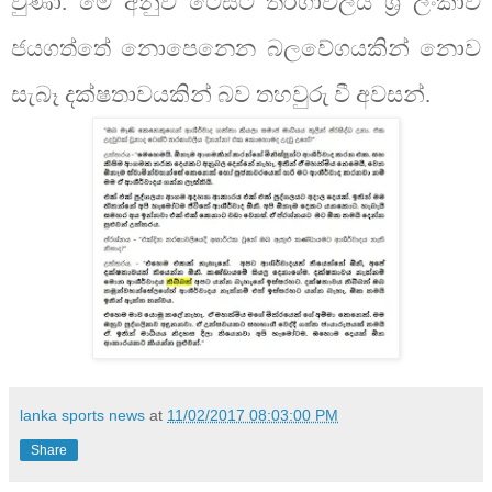
වුණා. මේ අනුව ටෙස්ට් තරගාවලිය ශ්‍රී ලංකාව
ජයගත්තේ නොපෙනෙන බලවේගයකින් නොව
සැබෑ දක්ෂතාවයකින් බව තහවුරු වී අවසන්.
lanka sports news
at
11/02/2017 08:03:00 PM
Share