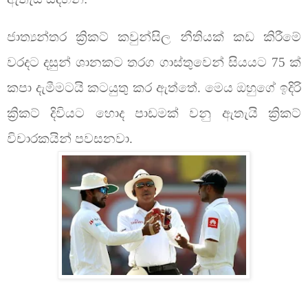
ජාත්‍යන්තර ක්‍රිකට් කවුන්සිල නීතියක් කඩ කිරීමේ
වරදට දසුන් ශානකට තරග ගාස්තුවෙන් සියයට 75 ක්
කපා දැමීමටයි කටයුතු කර ඇත්තේ. මෙය ඔහුගේ ඉදිරි
ක්‍රිකට් දිවියට හොද පාඩමක් වනු ඇතැයි ක්‍රිකට්
විචාරකයින් පවසනවා.