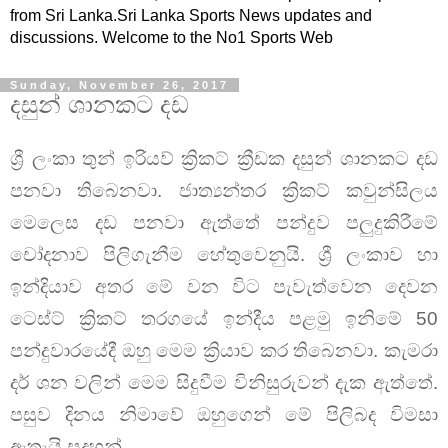
from Sri Lanka.Sri Lanka Sports News updates and
discussions. Welcome to the No1 Sports Web
Sunday, November 26, 2017
දසුන් ශානකට දඩ
ශ්‍රී ලංකා තුන් ඉරියව් ක්‍රිකට් ක්‍රීඩක දසුන් ශානකට දඩ
පනවා තිබෙනවා. ජාත්‍යන්තර ක්‍රිකට් කවුන්සිලය
මෙලෙස දඩ පනවා ඇත්තේ පන්දුව පලුදුකිරීමේ
චෝදනාව පිලිගැනීම හේතුවෙනුයි. ශ්‍රී ලංකාව හා
ඉන්දියාව අතර මේ වන විට පැවැත්වෙන දෙවන
ටෙස්ට් ක්‍රිකට් තරගයේ ඉන්දීය පළමු ඉනිමේ 50
පන්දුවාරයේදී ඔහු මෙම ක්‍රියාව කර තිබෙනවා. කැමරා
දර් ශන වලින් මෙම සිදුවීම විනිසුරුවන් දැක ඇත්තේ.
පසුව දිනය නිමාවේ ඔහුගෙන් මේ පිලිබද විමසා
ඇතැයි සදහන්.