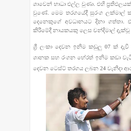
ශාවෙන් භාධා එල්ල වුණා. එහි ප්‍රතිඵලය
වුණේ. මෙම තරගයේදී සුරංග ලක්මාල්
දෙනෙකුගේ අවධානයට දිනා ගත්තා. එ
කිරීමේදී නායකයකු ලෙස චන්දිමාල් දැක්
ශ්‍රී ලංකා දෙවන ඉනිම කඩුලු 07 ක් දැ
ශානක සහ රංගන හේරත් ඉනිම කඩා වැටීම
දෙවන ටෙස්ට් තරගය ලබන 24 වැනිදා ආරම