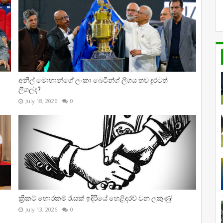
අනිල් මොහාන්ගේ ලංකා බෙටින්ග් ලීගය තව දුරටත්
ලීගල්ද?
July 18, 2026
0
ක්‍රිකට් හොරකම් රැසක් ඉදිරියේ හෙළිදරව් වන ලකුණු!
July 13, 2026
0