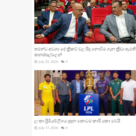
තමන්ට අවශ්‍ය දේ ක්‍රිකට් වල සිදු නොවීම ගැන ක්‍රීඩා ඇමති
කනස්සල්ලෙන්
July 23, 2026
0
ලංකා ප්‍රිමියර් ලීගය පුදන කොටම කාපි යකා වෙයි
July 17, 2026
0