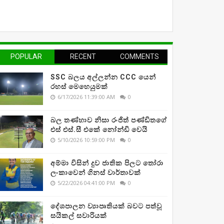
POPULAR
RECENT
COMMENTS
SSC බලය අල්ලන්න CCC යෙන්
රහස් මෙහෙයුමක්
6/17/2026 11:39:00 AM
0
බල තණ්හාව නිසා රංජිත් පණ්ඩිතගේ
එස් එස්.සී එකේ නෝන්ඩි වෙයි
5/10/2026 10:59:00 PM
0
අම්මා විසින් දුව ජාතික පිලට තෝරා
ලංකාවෙන් ගිනස් වාර්තාවක්
5/22/2026 04:41:00 PM
0
දේශපාලන ව්‍යාපෘතියක් බවට පත්වූ
සයිකල් සවාරියක්