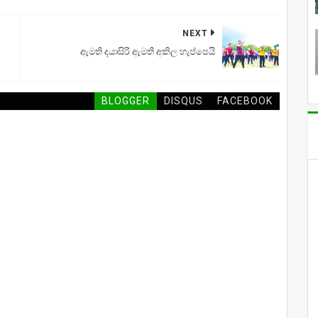
NEXT
ඇමති දයාසිරි ඇමති අකිල හැප්පෙයි
BLOGGER
DISQUS
FACEBOOK