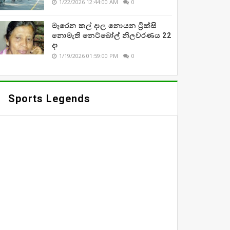
1/22/2026 12:44:00 AM
0
මැරෙන කල් දාල නොයන ට්‍රික්සි
නොමැති නෙට්බෝල් නිලවරණය 22
දා
1/19/2026 01:59:00 PM
0
Sports Legends