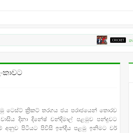
CRICKET
තමන්ට අවශ්‍
 ලංකාවට
පළමු ටෙස්ට් ක්‍රිකට් තරගය ජය පරාජයෙන් තොරව
ිය දිනා දිනේෂ් චන්දිමාල් පළමුව පන්දුවට
අනුව පිටියට පිවිසි ඉන්දීය පළමු ඉනිමට වර්