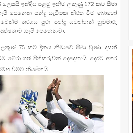
ක් ලෙසයි ඉන්දීය පළමු ඉනිම ලකුණු 172 කට සීමා
 කැපී පෙනෙන පන්දු යැවීමක නිරත වීම බොහෝ
මෙන්ම තරගය පුරා පන්දු යවන්නන් හුවමාරු
වූ දක්ෂතාව කැපී පෙනෙනවා.
වී ලකුණු 75 කට දිනය නිමාවේ සීමා වුණා. දසුන්
 බේරා ගත් පිතිකරුවන් දෙදෙනායි. දෙරට අතර
්භ වීමට නියමිතයි.