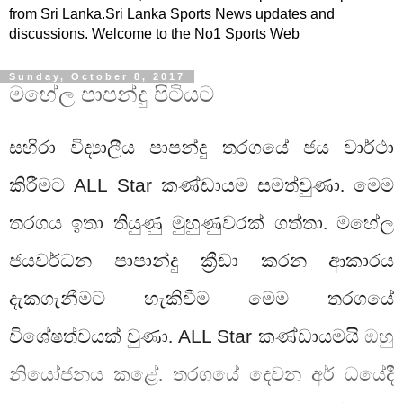
from Sri Lanka.Sri Lanka Sports News updates and
discussions. Welcome to the No1 Sports Web
Sunday, October 8, 2017
මහේල පාපන්දු පිටියට
සහිරා විද්‍යාලීය පාපන්දු තරගයේ ජය වාර්ථා
කිරීමට
ALL Star
කණ්ඩායම සමත්වුණා. මෙම
තරගය ඉතා තියුණු මුහුණුවරක් ගත්තා. මහේල
ජයවර්ධන පාපාන්දු ක්‍රීඩා කරන ආකාරය
දැකගැනීමට හැකිවීම මෙම තරගයේ
විශේෂත්වයක් වුණා.
ALL Star
කණ්ඩායමයි
ඔහු
නියෝජනය කළේ. තරගයේ දෙවන අර් ධයේදී