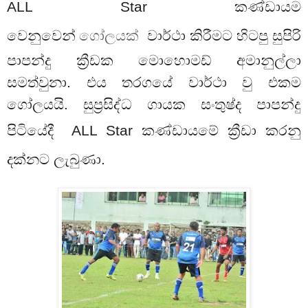
ALL Star
කණ්ඩායම
වෙනුවෙන්
ගෝලයක්
වාර්ථා කිරීමට හිටපු සුපිරි
පාපන්දු ක්‍රීඩක මොහොමඩ් අමානුල්ලා
සමත්වුනා. එය තරගයේ වාර්ථා වු එකම
ගෝලයයි. සුප්‍රසිද්ධ ගායක සංතුෂ්ද පාපන්දු
පිටියේදී
ALL Star
කණ්ඩායමේ ක්‍රීඩා කරනු
දක්නට ලැබුණා.