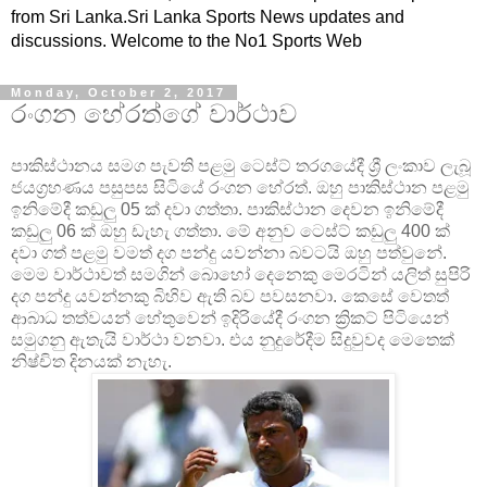
from Sri Lanka.Sri Lanka Sports News updates and
discussions. Welcome to the No1 Sports Web
Monday, October 2, 2017
රංගන හේරත්ගේ වාර්ථාව
පාකිස්ථානය සමග පැවති පළමු ටෙස්ට් තරගයේදී ශ්‍රී ලංකාව ලැබූ
ජයග්‍රහණය පසුපස සිටියේ රංගන හේරත්. ඔහු පාකිස්ථාන පළමු
ඉනිමේදී කඩුලු 05 ක් දවා ගත්තා. පාකිස්ථාන දෙවන ඉනිමේදී
කඩුලු 06 ක් ඔහු ඩැහැ ගත්තා. මේ අනුව ටෙස්ට් කඩුලු 400 ක්
දවා ගත් පළමු වමත් දග පන්දු යවන්නා බවටයි ඔහු පත්වුනේ.
මෙම වාර්ථාවත් සමගින් බොහෝ දෙනෙකු මෙරටින් යලිත් සුපිරි
දග පන්දු යවන්නකු බිහිව ඇති බව පවසනවා. කෙසේ වෙතත්
ආබාධ තත්වයන් හේතුවෙන් ඉදිරියේදී රංගන ක්‍රිකට් පිටියෙන්
සමුගනු ඇතැයි වාර්ථා වනවා. එය නුදුරේදීම සිදුවුවද මෙතෙක්
නිෂ්චිත දිනයක් නැහැ.