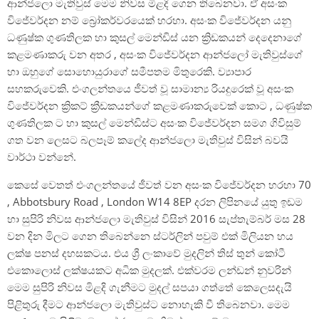
ආන්ජලො මැතිවුස් මෙම නිවස මිළදි ගෙන තිබෙනවා. ඒ අසංක
විජේවර්දන නම් බ්‍රෝකර්වරයෙක් හරහා. අසංක විජේවර්දන යනු
ධණුෂ්ක ගුණතිලක හා කුසල් මෙන්ඩිස් යන ක්‍රිඩකයන් දෙදෙනාගේ
කළමණාකරු වන අතර , අසංක විජේවර්දන ආන්ජලෝ මැතිවුස්ගේ
හා ඔහුගේ සොහොයුරාගේ සමීපතම මිතුරෙකි. ව්‍යාපාර
සහකරුවෙකි. එංගලන්තයෙ ජීවත් වූ සාමාන්‍ය රියදුරෙක් වූ අසංක
විජේවර්දන ක්‍රිකට් ක්‍රීඩකයන්ගේ කළමණාකරුවෙක් කොට , ධණුෂ්ක
ගුණතිලක ට හා කුසල් මෙන්ඩිස්ට අසංක විජේවර්දන සමග ගිවිසුම්
ගත වන ලෙසට බලපෑම් කලේද ආන්ජලො මැතිවුස් විසින් බවයි
වාර්ථා වන්නේ.
කෙසේ වෙතත් එංගලන්තයේ ජීවත් වන අසංක විජේවර්දන හරහා 70
, Abbotsbury Road , London W14 8EP දරන ලිපිනයේ යුතු ඉඩම
හා සුපිරි නිවස ආන්ජලො මැතිවුස් විසින් 2016 සැප්තැම්බර් මස 28
වන දින මිලට ගෙන තිබෙන්නෙ ස්ටර්ලින් පවුම් එක් මිලියන හය
ලක්ෂ පනස් දහසකටය. එය ශ්‍රී ලංකාවේ මුදලින් තිස් තුන් කෝටී
එකොලොස් ලක්ෂයකට අධික මුදලක්. එක්වරම ලන්ඩන් නුවරින්
මෙම සුපිරි නිවස මිළදි ගැනීමට මුදල් සපයා ගත්තේ කෙලෙසදැයි
පිළිතුරු දීමට ආන්ජලො මැතිවුස්ට නොහැකි වී තිබෙනවා. මෙම