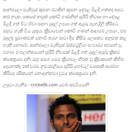
ආන්ජලො මැතිවුස් කුමන රටකින් කුමන දේපළ මිළදි ගත්තද අපට
කම් නැත. කෙසේ නමුත් කෝටී ගණනින් සුපිරි නිවාස හා දේපළ
මිළදි ගත් විට ඒවා සදහා මුදල් උපයා ගත් අයුරු පැහැදිලි කිරීමට
ඔහුට හැකි විය යුතුය. ක්‍රීඩාවෙන් කෝටී ගණන් ආදායම් උපයා , එම
මුදල්ද ප්‍රමාණවත් නොවි තරග පාවා දීම කිසිම ලෙසකට අනුමත කළ
හැකි නොවේ. ආන්ජලො මැතිවුස් ඕස්ට්‍රේලියා සංචාරය අවසන් වූ
වහාම එංගලන්තයෙන් සුපිරි නිවසක් මිළදි ගත් මුදල් අයුරු ක්‍රිකට්
ක්ෂෙත්‍රයම දනි. ඔහු සමග මෙම ක්‍රියාවල නිරත වූ ක්‍රිඩකයන් කිහිප
දෙනෙක්ද එක් වරම නුවරඑලියෙ සුපිරි හෝටල් ව්‍යාපෘති ආරම්භ
කිරීමද රසිකයන් නොදන්නවා වුවද ක්ෂෙත්‍රයම දනි.
උපුටා ගැනීම - cricketlk.com වෙබ් අඩවියෙනි