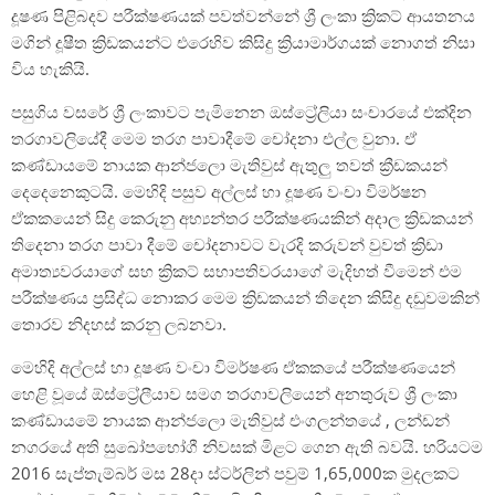
දූෂණ පිළිබදව පරීක්ෂණයක් පවත්වන්නේ ශ්‍රී ලංකා ක්‍රිකට් ආයතනය
මගින් දූෂීත ක්‍රිඩකයන්ට එරෙහිව කිසිදු ක්‍රියාමාර්ගයක් නොගත් නිසා
විය හැකියි.
පසුගිය වසරේ ශ්‍රී ලංකාවට පැමිනෙන ඔස්ට්‍රේලියා සංචාරයේ එක්දින
තරගාවලියේදී මෙම තරග පාවාදීමේ චෝදනා එල්ල වුනා. ඒ
කණ්ඩායමේ නායක ආන්ජලො මැතිවුස් ඇතුලු තවත් ක්‍රීඩකයන්
දෙදෙනෙකුටයි. මෙහිදි පසුව අල්ලස් හා දූෂණ වංචා විමර්ෂන
ඒකකයෙන් සිදු කෙරුනු අභ්‍යන්තර පරීක්ෂණයකින් අදාල ක්‍රිඩකයන්
තිදෙනා තරග පාවා දීමේ චෝදනාවට වැරදි කරුවන් වුවත් ක්‍රිඩා
අමාත්‍යවරයාගේ සහ ක්‍රිකට් සභාපතිවරයාගේ මැදිහත් වීමෙන් එම
පරීක්ෂණය ප්‍රසිද්ධ නොකර මෙම ක්‍රිඩකයන් තිදෙන කිසිදු දඩුවමකින්
තොරව නිදහස් කරනු ලබනවා.
මෙහිදි අල්ලස් හා දූෂණ වංචා විමර්ෂණ ඒකකයේ පරීක්ෂණයෙන්
හෙළි වූයේ ඕස්ට්‍රේලීයාව සමග තරගාවලියෙන් අනතුරුව ශ්‍රී ලංකා
කණ්ඩායමේ නායක ආන්ජලො මැතිවුස් එංගලන්තයේ , ලන්ඩන්
නගරයේ අති සුඛෝපභෝගී නිවසක් මිළට ගෙන ඇති බවයි. හරියටම
2016 සැප්තැම්බර් මස 28දා ස්ටර්ලින් පවුම් 1,65,000ක මුදලකට