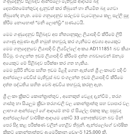
ගණුදෙනුව පිළිබදව ආන්ජලො මැතිවුස් ආදායම් බදු
දෙපාර්තමේන්තුවද දැනුවත් කර තිබුනේ හා නියමිත බදු ගෙවා
තිබුනේද නැත. මෙම ගනුදෙනුව සරලවම වැටෙනුයෙ කලු සල්ලි සුදු
කිරීම නොහොත් “මනි ලොන්ඩ්‍රිං” ඝණයටයි.
මෙම ගණුදෙනුව පිළිබදව අප නිත්‍යානූකූල ලියාපදිංචි කිරීමේ ලිපි
ගොණු අමුණා ඇති නමුත් තහවුරු කර ගැනීමට අවශ්‍ය අයෙකුට
මෙම ගනුදෙනුවෙ ලියාපදිංචි ලියවිල්ලේ අංකය AD111851 බව කියා
සිටිමු. එංගලන්ත ඉඩම් ලියාපදිංචි කිරීමේ දත්ත ගබඩාවෙන් ඕනෑම
අයෙකුට මේ පිළිබදව පරීක්ෂා කර ගත හැකිය.
මෙම සුපිරි නිවස සහිත ඉඩම මිළදි ගෙන ඇත්තේ ශ්‍රී ලංකාවේ පදිංචි
ආන්ජලො ඩේවිස් මැතිවුස් බව එංගලන්ත ඉඩම් ලියාපදිංචි කිරීමෙ
දත්ත පද්ධතිය සහිත වෙබ් අඩවිය තහවුරු කරනු ඇත.
ශ්‍රී ලංකා ක්‍රිකට් කොන්ත්‍රාත්තුව , අනෙකුත් වෙළද දැන්වීම් , තරග
ගාස්තු හා සියලූම ක්‍රීඩා තරගාවලි වල කොන්ත්‍රාත්තු සහ ව්‍යාපාර වල
ලාභාංශ ආන්ජලෝ ගේ ආදායම් නම් ඒ සියල්ල එකතු කළ පසුවද
ආන්ජලෝගේ වාර්ෂික ආදායම කෝටි 33 නොඉක්මවන බව මින්
පෙර සිදු කළ පරීක්ෂණ වලින් හෙළිව තිබුනි. ඇන්ජලෝගේ වාර්ෂික
ක්‍රිකට් කොන්ත්‍රාත්තුව ඇමෙරිකානු ඩොලර් 125,000 කි.