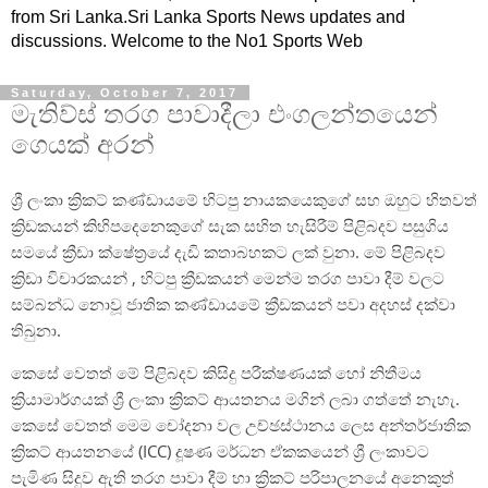
from Sri Lanka.Sri Lanka Sports News updates and
discussions. Welcome to the No1 Sports Web
Saturday, October 7, 2017
මැතිව්ස් තරග පාවාදීලා එංගලන්තයෙන්
ගෙයක් අරන්
ශ්‍රී ලංකා ක්‍රිකට් කණ්ඩායමේ හිටපු නායකයෙකුගේ සහ ඔහුට හිතවත්
ක්‍රිඩකයන් කිහිපදෙනෙකුගේ සැක සහිත හැසිරීම් පිළිබදව පසුගිය
සමයේ ක්‍රීඩා ක්ෂේත්‍රයේ දැඩි කතාබහකට ලක් වුනා. මේ පිළිබදව
ක්‍රිඩා විචාරකයන් , හිටපු ක්‍රීඩකයන් මෙන්ම තරග පාවා දීම් වලට
සම්බන්ධ නොවූ ජාතික කණ්ඩායමේ ක්‍රීඩකයන් පවා අදහස් දක්වා
තිබුනා.
කෙසේ වෙතත් මේ පිළිබදව කිසිදු පරීක්ෂණයක් හෝ නිතීමය
ක්‍රියාමාර්ගයක් ශ්‍රී ලංකා ක්‍රිකට් ආයතනය මගින් ලබා ගත්තේ නැහැ.
කෙසේ වෙතත් මෙම චෝදනා වල උච්ඡස්ථානය ලෙස අන්තර්ජාතික
ක්‍රිකට් ආයතනයේ (ICC) දූෂණ මර්ධන ඒකකයෙන් ශ්‍රී ලංකාවට
පැමිණ සිදුව ඇති තරග පාවා දීම් හා ක්‍රිකට් පරිපාලනයේ අනෙකුත්