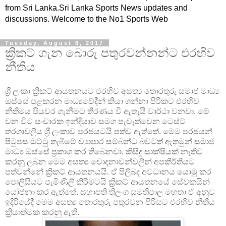
from Sri Lanka.Sri Lanka Sports News updates and
discussions. Welcome to the No1 Sports Web
Tuesday, August 8, 2017
ක්‍රිකට් ගැන බොරු පතුරවන්නන්ට එරහිව
නීතිය
ශ්‍රී ලංකා ක්‍රිකට් ආයතනයට එරහිව අසත්‍ය තොරතුරු සමාජ මාධ්‍ය
ඔස්සේ පළකරන මාධ්‍යවේදීන් කියා ගන්නා පිරිකට එරහිව
නීතිමය පියවර ගැනීමට තීරණය වී ඇතැයි වාර්ථා වනවා. මේ
වන විට සංචාරක ඉන්දියාව සමග පැවැත්වෙන ටෙස්ට්
තරගාවලිය ශ්‍රී ලංකාව පරජයටයි පත්ව ඇත්තේ. මෙම පරජයන්
පිටුපස ඔට්ටු තැබීමේ ව්‍යාපාර සම්බන්ධ බවටත් ඇතමුන් සමාජ
මාධ්‍ය ඔස්සේ ප්‍රකාශ කර තිබෙනවා. කිසිදු සාක්ෂියක් නැතිව
කරනු ලබන මෙම අසත්‍ය චොදනාවන්වලින් අපකීර්තියට
පත්වන්නේ ක්‍රිකට් ආයතනයයි. ඒ පිලිබද අවධානය යොමු කර
පොලීසියට පැමිණිලි කිරීමටයි ක්‍රිකට් ආයතනයේ සේවකයින්
යෝජනා කර ඇත්තේ. සභාපති තිලංග සුමතිපාල මහතා ඒ අනුව
ඉදිරියේදී මෙම අසත්‍ය තොරතුරු පතුරවන පිරිසට එරහිව නීතීය
ක්‍රියාත්මක කරනු ඇති.