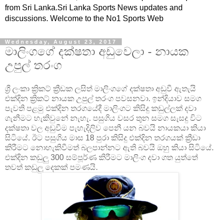
from Sri Lanka.Sri Lanka Sports News updates and
discussions. Welcome to the No1 Sports Web
Wednesday, August 23, 2017
මාලිංගගේ දක්ෂතා අඩුවෙලා - නායක
උපුල් තරංග
ශ්‍රී ලංකා ක්‍රිකට් ක්‍රීඩක ලසිත් මාලිංගගේ දක්ෂතා අඩුවී ඇතැයි
එක්දින ක්‍රිකට් නායක උපුල් තරංග පවසනවා. ඉන්දියාව සමග
පැවති පළමු එක්දින තරගයේදී මාලිංගට කිසිදු කඩුල්ලක් දවා
ගැනීමට හැකිවුනේ නැහැ. පසුගිය වසර තුන සමග සැසදු විට
දක්ෂතා වල අඩුවීම පැහැදිලිව පෙනී යන බවයි නායකයා කියා
සිටියේ. ඊට පසුගිය මාස 18 පුරා කිසිදු එක්දින තරගයක් ක්‍රීඩා
කිරීමට නොහැකිවීමත් බලපාන්නට ඇති බවයි ඔහු කියා සිටියේ.
එක්දින කඩුලු 300 සම්පූර්ණ කිරීමට මාලිංග දවා ගත යුත්තේ
තවත් කඩුලු දෙකක් පමණයි.