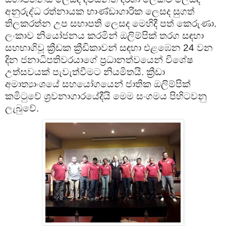
අනුරුද්ධ රත්නායක භාණ්ඩාගාරික ලෙසද සුගත්
තිලකරත්න උප සභාපති ලෙසද මෙහිදී පත් කෙරුණා.
ලංකාව නියෝජනය කරමින් ඔලිම්පික් තරග සඳහා
සහභාගිවූ ක්‍රීඩක ක්‍රීඩිකාවන් සඳහා එළඹෙන 24 වන
දින ජනාධිපතිවරයාගේ ප්‍රධානත්වයෙන් විශේෂ
උත්සවයක් පැවැත්වීමට නියමිතයි. ක්‍රීඩා
අමාත්‍යාංශයේ සහයෝගයෙන් ජාතික ඔලිම්පික්
කමිටුවේ ශ්‍රවනාගාරයේදීයි මෙම සංගමය පිහිටවනු
ලැබුවේ.