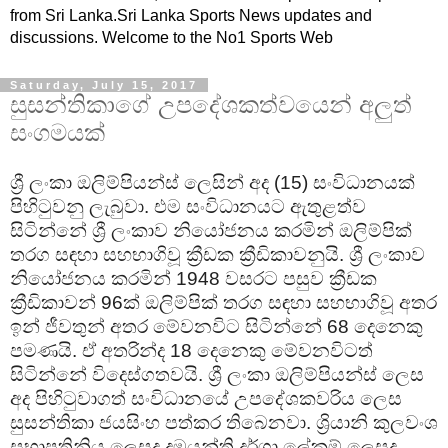
from Sri Lanka.Sri Lanka Sports News updates and
discussions. Welcome to the No1 Sports Web
Saturday, July 15, 2017
සුසන්තිකාගේ උපදේශකත්වයෙන් අලුත්
සංගමයක්
ශ්‍රී ලංකා ඔලිම්පියන්ස් ලෙසින් අද (15) සංවිධානයක්
පිහිටුවනු ලැබුවා. එම සංවිධානයට ඇතුළත්ව
සිටින්නේ ශ්‍රී ලංකාව නියෝජනය කරමින් ඔලිම්පික්
තරග සඳහා සහභාගිවූ ක්‍රීඩක ක්‍රීඩිකාවනුයි. ශ්‍රී ලංකාව
නියෝජනය කරමින් 1948 වසරට පසුව ක්‍රීඩක
ක්‍රීඩිකාවන් 96ක් ඔලිම්පික් තරග සඳහා සහභාගිවූ අතර
ඉන් ජීවතුන් අතර මේවනවිට සිටින්නේ 68 දෙනෙකු
පමණයි. ඒ අතරින්ද 18 දෙනෙකු මේවනවිටත්
සිටින්නේ විදෙස්ගතවයි. ශ්‍රී ලංකා ඔලිම්පියන්ස් ලෙස
අද පිහිටුවාගත් සංවිධානයේ උපදේශකවරිය ලෙස
සුසන්තිකා ජයසිංහ පත්කර තිබෙනවා. ශ්‍රියානි කුලවංශ
සභාපතිනිය ලෙසද දමයන්ති දර්ශා ලේකම් ලෙසද