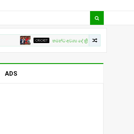
CRICKET
තමන්ට අවශ්‍ය දේ ක්‍රිකට් වල සිදු නොවීම ගැන ක්‍රීඩා 
ADS