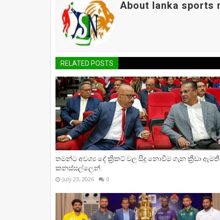
About lanka sports
RELATED POSTS
තමන්ට අවශ්‍ය දේ ක්‍රිකට් වල සිදු නොවීම ගැන ක්‍රීඩා ඇමති
කනස්සල්ලෙන්
July 23, 2026
0