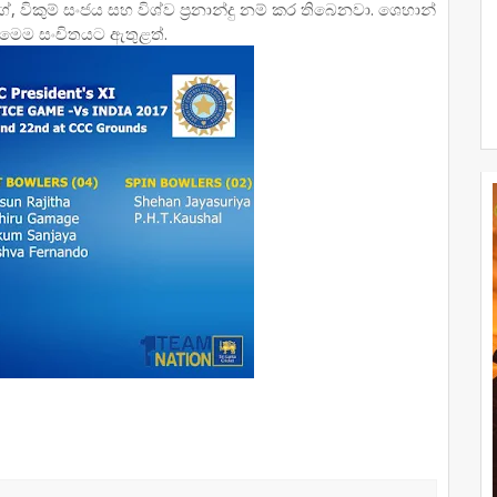
 විකුම් සංජය සහ විශ්ව ප‍්‍රනාන්දු නම් කර තිබෙනවා. ශෙහාන්
 මෙම සංචිතයට ඇතුළත්.