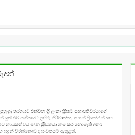
රුදන්
ණු තරගයට එක්වන ශ‍්‍රී ලංකා ක‍්‍රිකට් සභාපතිවරයාගේ
් යුත් එම සංචිතයට ලහිරු තිරිමාන්න, අශාන් ප‍්‍රියන්ජන් සහ
යට නායකත්වය දෙන ක‍්‍රීඩකයා නම් කර නොමැති අතර
හ සඳුන් වීරක්කොඩි ද සංචිතයට ඇතුළත්.