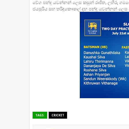
වේග පන්දු යවන්නන් ලෙස කසුන් රාජිත, ලහිරු ගමගේ,
ජයසූරිය සහ තරිඳුකෞෂාල් දඟ පන්දු යවන්නන් ලෙස
TAGS:
CRICKET