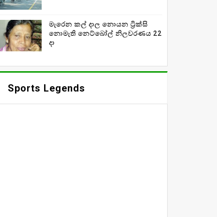
මැරෙන කල් දාල නොයන ට්‍රික්සි
නොමැති නෙට්බෝල් නිලවරණය 22
දා
Sports Legends