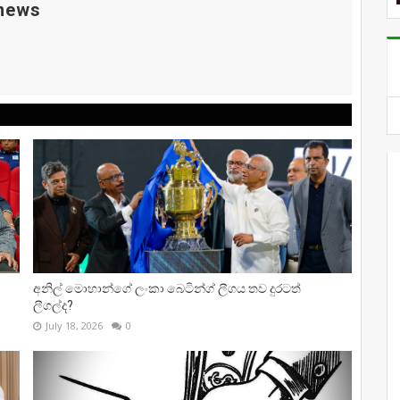
 news
අනිල් මොහාන්ගේ ලංකා බෙටින්ග් ලීගය තව දුරටත්
ලීගල්ද?
July 18, 2026
0