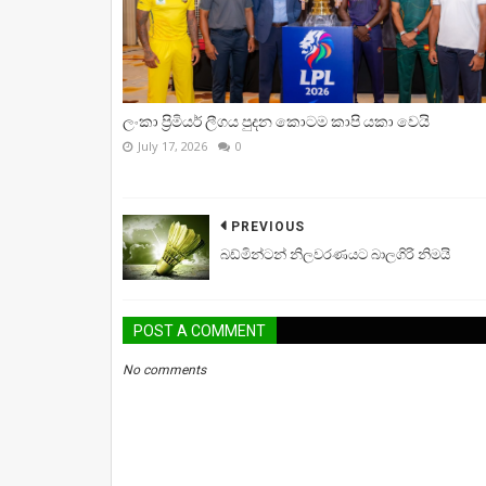
ලංකා ප්‍රිමියර් ලීගය පුදන කොටම කාපි යකා වෙයි
July 17, 2026
0
PREVIOUS
බඩ්මින්ටන් නිලවරණයට බාලගිරි නිමයි
POST A COMMENT
No comments