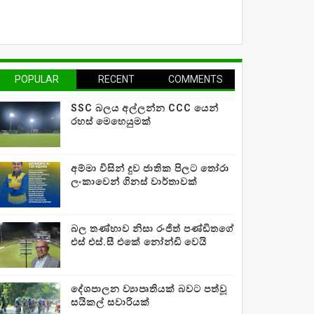
POPULAR
RECENT
COMMENTS
SSC බලය අල්ලන්න CCC යෙන්
රහස් මෙහෙයුමක්
අම්මා විසින් දුව ජාතික පිලට තෝරා
ලංකාවෙන් ගිනස් වාර්තාවක්
බල තණ්හාව නිසා රංජිත් පණ්ඩිතගේ
එස් එස්.සී එකේ නෝන්ඩි වෙයි
දේශපාලන ව්‍යාපෘතියක් බවට පත්වූ
සයිකල් සවාරියක්