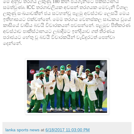
මේ අනුව තරගය ලකුණු 180 කින් ජයගැනීමට පකිස්ථානය
සමත්වුණා.
ICC
තරගාවලියක අවසන් තරගයක මෙවැනි විශාල
ලකුණු සංඛයාවකින් ජය සටහන්වූ පළමු අවස්ථාව ලෙසයි මෙය
ඉතිහාසයට එක්වන්නේ. මෙම තරගය වෙනස්කල සාධකය වූයේ
කාසියේ වාසිය බවයි විචාරකයන් පවසන්නේ. පළමුව පිතිකරණ
අවස්ථාව පාකිස්ථානයට ලබාදීමට ඉන්දියාව ගත් තීරණය
පරාජයට හේතු වූ බවයි විචාරකයින් වැඩිදුරටත් පෙන්වා
දෙන්නේ.
lanka sports news
at
6/18/2017 11:03:00 PM