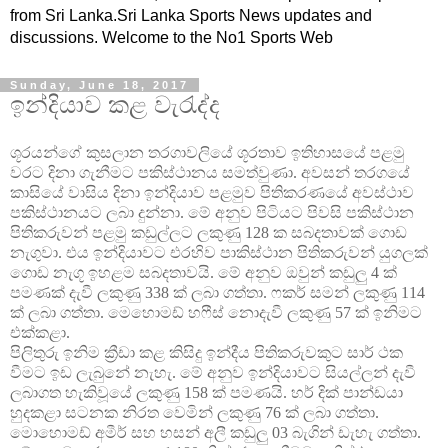
from Sri Lanka.Sri Lanka Sports News updates and
discussions. Welcome to the No1 Sports Web
Sunday, June 18, 2017
ඉන්දියාව කළ වැරැද්ද
ශූරයන්ගේ කුසලාන තරගාවලියේ ශූරතාව ඉතිහාසයේ පළමු
වරට දිනා ගැනීමට පකිස්ථානය සමත්වුණා. අවසන් තරගයේ
කාසියේ වාසිය දිනා ඉන්දියාව පළමුව පිතිකරණයේ අවස්ථාව
පකිස්ථානයට ලබා දුන්නා. මේ අනුව පිටියට පිවසි පකිස්ථාන
පිතිකරුවන් පළමු කඩුල්ලට ලකුණු 128 ක සබදතාවක් ගොඩ
නැගුවා. එය ඉන්දියාවට එරහිව පාකිස්ථාන පිතිකරුවන් යුගලක්
ගොඩ නැගූ ඉහළම සබදතාවයි. මේ අනුව ඔවුන් කඩුලු 4 ක්
පමණක් දැවී ලකුණු 338 ක් ලබා ගත්තා. ෆකර් සමන් ලකුණු 114
ක් ලබා ගත්තා. මෙහොමඩ් හෆීස් නොදැවී ලකුණු 57 ක් ඉනිමට
එක්කළා.
පිලිතුරු ඉනිම ක්‍රීඩා කළ කිසිදු ඉන්දීය පිතිකරුවකුට සාර් ථක
වීමට ඉඩ ලැබුනේ නැහැ. මේ අනුව ඉන්දියාවට සියල්ලන් දැවී
ලබාගත හැකිවූයේ ලකුණු 158 ක් පමණයි. හර් දික් පාන්ඩයා
හුදකළා සටනක නිරත වෙමින් ලකුණු 76 ක් ලබා ගත්තා.
මොහොමඩ් අමීර් සහ හසන් අලී කඩුලු 03 බැගින් ඩැහැ ගත්තා.