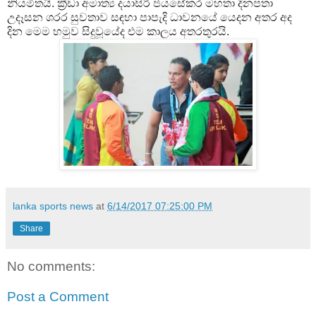
නියමිතයි.
ක්‍රීඩා අමාත්‍ය දයාසිරි ජයසේකර මහතා දිනපතා
උදෑසන ශරර සුවතාව සඳහා පාපැදි ධාවනයේ යෙදන අතර අද
දින මෙම හමුව සිදුවූයේද එම කාලය අතරතුරයි.
lanka sports news
at
6/14/2017 07:25:00 PM
Share
No comments:
Post a Comment