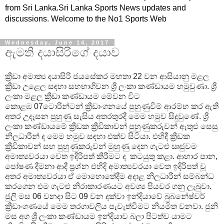
from Sri Lanka.Sri Lanka Sports News updates and
discussions. Welcome to the No1 Sports Web
Wednesday, June 14, 2017
ඇමති දයාසිරිගේ දයාව
ක්‍රීඩා අමාත්‍ය දයාසිරි ජයසේකර මහතා
22
වන ආසියානු මළල
ක්‍රීඩා උළෙල සඳහා සහභාගිවන
ශ්‍රී ලංකා කණ්ඩායම හමුවුණා
. ශ්‍රී
ලංකා මළල ක්‍රීඩා කණ්ඩායම මේවන විට
කොළඹ
07
ටොරින්ටන් ක්‍රීඩාංගනයේ පුහුණුවීම් ආරම්භ කර ඇති
අතර උදෑසන පුහුණු සැසිය අතරතුරදී මෙම හමුව සිදුවුණේ.
ශ්‍රී
ලංකා කණ්ඩායමේ ක්‍රීඩක ක්‍රීඩිකාවන් පුහුණුකරුවන් ඇතුළු සෙසු
නිලධාරීන් ද මෙම හමුව සඳහා එක්ව සිටියා. එහිදී ක්‍රීඩක
ක්‍රීඩිකාවන් සහ පුහුණුකරුවන් මුහුණු දෙන ගැටළු ඍජුවම
අමාත්‍යවරයා වෙත ඉදිරිපත් කිරීමට ද කටයුතු කළා. ආහාර පාන,
පෝෂණ දීමනා ආදී ප්‍රශ්න එහිදි අමාත්‍යවරයා වෙත ඉදිරිපත් වූ
අතර අමාත්‍යවරයා ඒ මොහොතේදීම අදාළ නිලධාරීන් සම්බන්ධ
කරගෙන එම ගැටළු නිරාකාරණයට අවශ්‍ය පියවර ගනු ලැබුවා.
ජුලි මස
06
වනදා සිට
09
වන දක්වා ඉන්දියාවේ බුබනේෂ්වර්
ක්‍රීඩාංගණයේ මෙම තරගාවලිය පැවැත්වීමට නියමිත වනවා. ජුනි
මස අග ශ්‍රී ලංකා කණ්ඩායම ඉන්දියාව බලා පිටත්ව යාමට