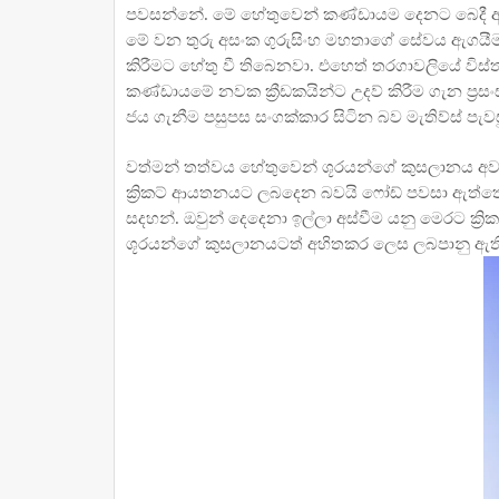
පවසන්නේ. මේ හේතුවෙන් කණ්ඩායම දෙනට බෙදී ඇත
මේ වන තුරු අසංක ගුරුසිංහ මහතාගේ සේවය ඇගයීමට 
කිරීමට හේතු වී තිබෙනවා. එහෙත් තරගාවලියේ විස්
කණ්ඩායමේ නවක ක්‍රීඩකයින්ට උදව් කිරීම ගැන ප්‍රස
ජය ගැනීම පසුපස සංගක්කාර සිටින බව මැතිව්ස් පැව
වත්මන් තත්වය හේතුවෙන් ශූරයන්ගේ කුසලානය අවසන
ක්‍රිකට් ආයතනයට ලබදෙන බවයි ෆෝඩ් පවසා ඇත්තේ.
සදහන්. ඔවුන් දෙදෙනා ඉල්ලා අස්වීම යනු මෙරට ක්
ශූරයන්ගේ කුසලානයටත් අහිතකර ලෙස ලබපානු ඇති.