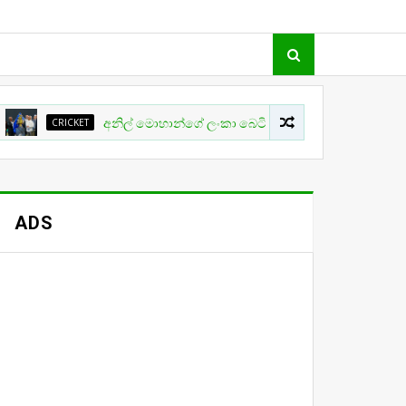
RICKET
අනිල් මොහාන්ගේ ලංකා බෙටින්ග් ලීගය තව දුරටත් ලීගල්ද?
ADS