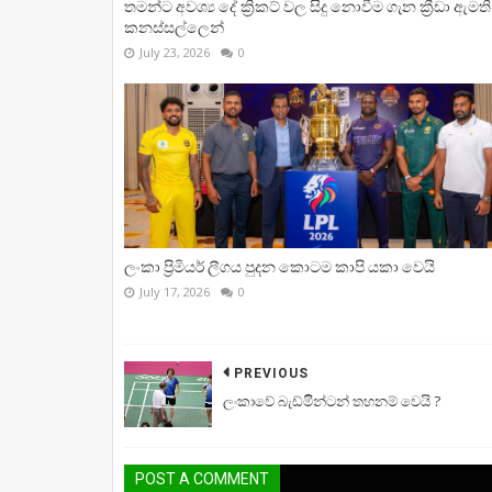
තමන්ට අවශ්‍ය දේ ක්‍රිකට් වල සිදු නොවීම ගැන ක්‍රීඩා ඇමති
කනස්සල්ලෙන්
July 23, 2026
0
ලංකා ප්‍රිමියර් ලීගය පුදන කොටම කාපි යකා වෙයි
July 17, 2026
0
PREVIOUS
ලංකාවේ බැඩ්මිින්ටන් තහනම් වෙයි ?
POST A COMMENT