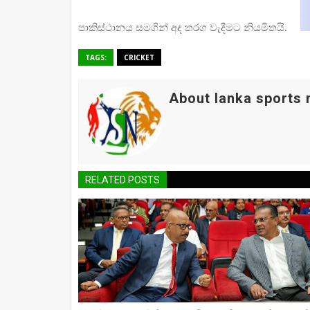
පාකිස්ථානය සමගින් අද තරග වැදීමට නියමිතයි.
TAGS:
CRICKET
About lanka sports
RELATED POSTS