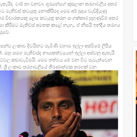
ැයිද වාර් තා වනවා. ශූරයන්ගේ කුසලාන තරගාවලිය අතර
මැතිව්ස් කටයුතු නොකිරීමද මෙම අර් බුදය වැඩිදියුණු
තර විචාරකයකු ලෙස කටයුතු කරන සංගක්කාර පුහුණුවීම් අතර
ංසා කිරීමට මැතිව්ස් අමතක කළේ නැහැ. ඒ නිසයි ඉන්දීය තරගය
සුවේ.
්ව ලංකාව දිවයිනට පැමිණි වහාම ඉල්ලා අස්වීමේ ලිපිය
 ඔහු සමග මැතිව්ස්ද නායකත්වයෙන් ඉල්ලා අස්වනු ඇතැයි
‍රිකට්වල කඩාවැටීමයි. මෙම තත්වය මේ වන විට පැවැත්වෙන
 ශ්‍රී ලංකාව තරගාවලියේ තීරණාත්මක තරගක් වන