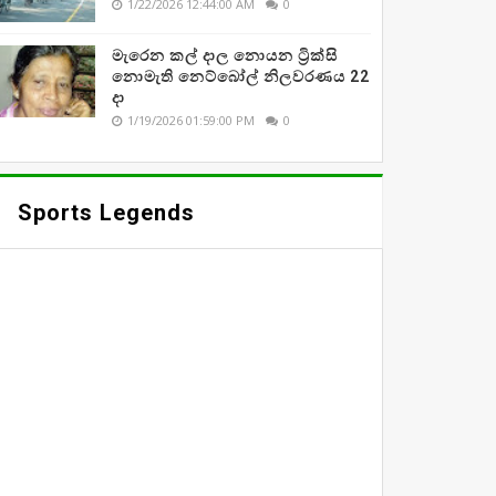
1/22/2026 12:44:00 AM
0
මැරෙන කල් දාල නොයන ට්‍රික්සි
නොමැති නෙට්බෝල් නිලවරණය 22
දා
1/19/2026 01:59:00 PM
0
Sports Legends