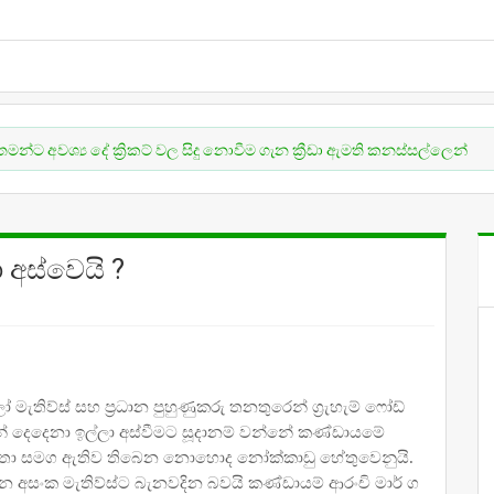
‍ය දේ ක්‍රිකට් වල සිදු නොවීම ගැන ක්‍රීඩා ඇමති කනස්සල්ලෙන්
C
ා අස්වෙයි ?
මැතිව්ස් සහ ප්‍රධාන පුහුණුකරු තනතුරෙන් ග්‍රැහැම් ෆෝඩ්
ුන් දෙදෙනා ඉල්ලා අස්වීමට සූදානම් වන්නේ කණ්ඩායමේ
හතා සමග ඇතිව තිබෙන නොහොද නෝක්කාඩු හේතුවෙනුයි.
අසංක මැතිව්ස්ට බැනවදින බවයි කණ්ඩායම් ආරංචි මාර් ග