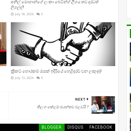
අනිල් මොහාන්ගේ ලංකා බෙටින්ග් ලීගය තව දුරටත්
ලීගල්ද?
July 18, 2026
0
ක්‍රිකට් හොරකම් රැසක් ඉදිරියේ හෙළිදරව් වන ලකුණු!
July 13, 2026
0
NEXT
තිලංග කේලම් ජයන්තව එලවයි ?
BLOGGER
DISQUS
FACEBOOK