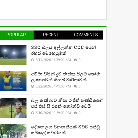
POPULAR
RECENT
COMMENTS
SSC බලය අල්ලන්න CCC යෙන්
රහස් මෙහෙයුමක්
6/17/2026 11:39:00 AM
0
අම්මා විසින් දුව ජාතික පිලට තෝරා
ලංකාවෙන් ගිනස් වාර්තාවක්
5/22/2026 04:41:00 PM
0
බල තණ්හාව නිසා රංජිත් පණ්ඩිතගේ
එස් එස්.සී එකේ නෝන්ඩි වෙයි
5/10/2026 10:59:00 PM
0
දේශපාලන ව්‍යාපෘතියක් බවට පත්වූ
සයිකල් සවාරියක්