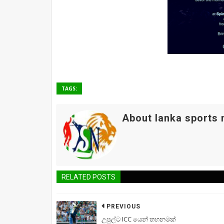
TAGS:
About lanka sports
RELATED POSTS
PREVIOUS
උපුල්ට ICC යෙන් තහනමක්