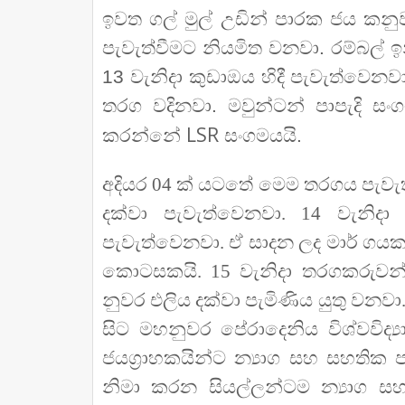
ඉවත ගල් මුල් උඩින් පාරක ජය කන
පැවැත්වීමට නියමිත වනවා. රම්බල් 
13 වැනිදා කුඩාඔය හිදී පැවැත්වෙනව
තරග වදිනවා. මවුන්ටන් පාපැදි 
LSR
කරන්නේ
සංගමයයි.
අදියර 04 ක් යටතේ මෙම තරගය පැවැත
දක්වා පැවැත්වෙනවා. 14 වැන
පැවැත්වෙනවා. ඒ සාදන ලද මාර් ගයක 
කොටසකයි. 15 වැනිදා තරගකරුවන් හ
නුවර එලිය දක්වා පැමිණිය යුතු වනවා
සිට මහනුවර පේරාදෙනිය විශ්වවිද්‍
ජයග්‍රාහකයින්ට න්‍යාග සහ සහතික ප
නිමා කරන සියල්ලන්ටම න්‍යාග ස