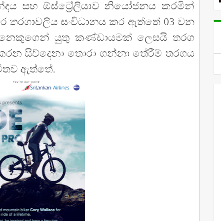
ය සහ ඕස්ට්‍රේලියාව නියෝජනය කරමින්
වර තරගාවලිය සංවිධානය කර ඇත්තේ 03 වන
නෙකුගෙන් යුතු කණ්ඩායමක් ලෙසයි තරග
නය කරන සිව්දෙනා තොරා ගන්නා තේරීම් තරගය
යමිතව ඇත්තේ.