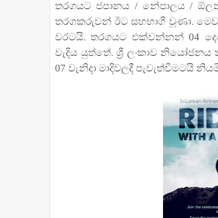
තරගයට ජපානය / නේපාලය / ඕලන්ද
තරගකරුවන් ඊට සහභාගී වූණා. මෙ
වරටයි. තරගයට එක්වන්නන් 04 දෙ
වැදිය යුත්තේ. ශ්‍රී ලංකාව නියෝජ
07 වැනිදා මාදිවලදී පැවැත්වීමටයි නි