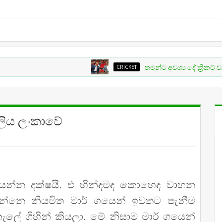
CRICKET
තමන්ට අවශ්‍ය දේ ක්‍රිකට් වල සිදු
වලිය ලංකාවේ
්න දක්ෂයි. එ හින්දමද කොහෙද වාහන
්නෙ නියමිත මාර් ගයෙන් ඉවතට පැනීම
ලේ ගිහින් කියලා. මේ නිසාම මාර් ගයෙන්