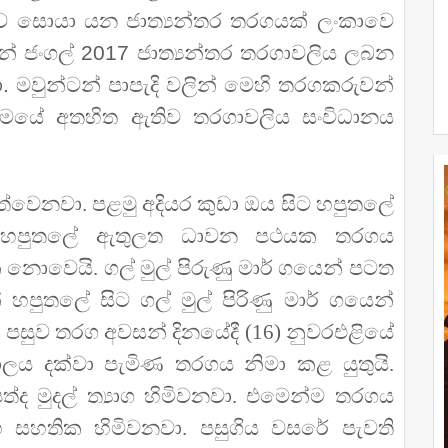
ුව සොයා යන ජාත්‍යන්තර තරගයක් ලංකාවෙ
ඉන් ජංගල් 2017 ජාත්‍යන්තර තරගාවලිය ලබන
ා. මවුන්ටන් පාපැදි වලින් මෙහි තරගකරුවන්
සංගමයේ අතහිත ඇතිව තරගාවලිය සංවිධානය
්වෙනවා. පළමු අදියර කුඩා ඔය සිට හපුතලේ
ිදා හපුතලේ ඇතුලත ධාවන පථයක තරගය
නොවෙයි. ගල් මුල් පිරුණු මාර් ගයෙන් පටත
පුතලේ සිට ගල් මුල් පිරිණු මාර් ගයෙන්
. පසුව තරග අවසන් දිනයේදී (16) නුවරඑළියේ
යාලය දක්වා පැමිණ තරගය නිමා කළ යුතුයි.
ත්ද මුදල් ත්‍යාග හිමිවනවා. එමෙන්ම තරගය
හ සහතික හිමිවනවා. පසුගිය වසරේ පැවති