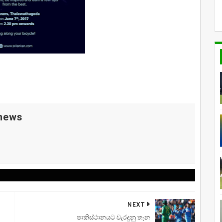
 news
NEXT
පාකිස්ථානයට වැරදුනු තැන