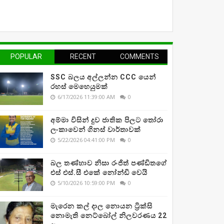
POPULAR
RECENT
COMMENTS
SSC බලය අල්ලන්න CCC යෙන්
රහස් මෙහෙයුමක්
6/17/2026 11:39:00 AM
0
අම්මා විසින් දුව ජාතික පිලට තෝරා
ලංකාවෙන් ගිනස් වාර්තාවක්
5/22/2026 04:41:00 PM
0
බල තණ්හාව නිසා රංජිත් පණ්ඩිතගේ
එස් එස්.සී එකේ නෝන්ඩි වෙයි
5/10/2026 10:59:00 PM
0
මැරෙන කල් දාල නොයන ට්‍රික්සි
නොමැති නෙට්බෝල් නිලවරණය 22