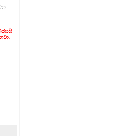
ලබන
ස්සයි
නවා.