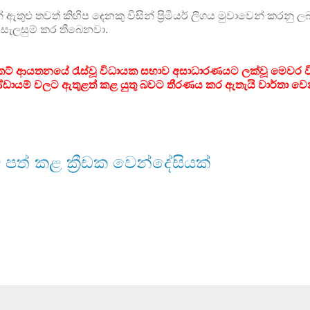
ඇතුළු තවත් කිහිප දෙනකු විසින් ප්‍රිමියර් ලීගය මුවාවෙන් කරනු 
ට සැලසුම් කර තිබෙනවා.
‍රිකට් ආයතනයේ රැස්වූ විධායක සභාව අසාධාරණයට ලක්වූ මෙවර වි
ණ්ඩායම් වලට ඇතුළත් කළ යුතු බවට තීරණය කර ඇතැයි වාර්තා වෙ
ට පත් කළ ක්‍රීඩක වෙන්දේසියක්