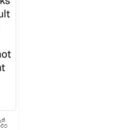
ඇති
වීට්