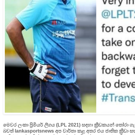
මෙවර ලංකා ප්‍රිමියර් ලීගය (LPL 2021) සඳහා ක්‍රීඩකයන් තෝරා ග
බවත් lankasportsnews අප වාර්තා කළ අතර එය ජාතික ක්‍රීඩ