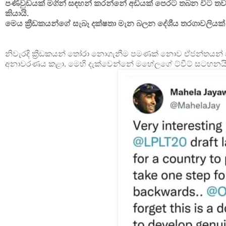
පණිවුඩයක් මගින් සඳහන් කරන්නේ අඩියක් පෙරට තබන විට 
කියායි.
මෙය ක්‍රීඩකයන්ගේ සැබෑ දක්ෂතා මැන බලන දේශීය තරගාවලියක
නිවැරදි ක්‍රීඩකයන් තෝරා නොගැනීම පමණක් නොව ඒජන්තයන් විස
අනාවරණය කළා. මෙහි දැක්වෙන්නේ මහේලගේ ට්වීට් සටහනයි