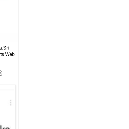
a,Sri
rts Web
ි