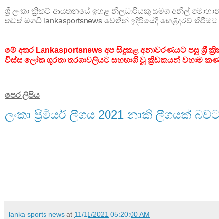
ශ්‍රී ලංකා ක්‍රිකට් ආයතනයේ ඉහළ නිලධාරියකු සමග අනිල් මොහාන් 
තවත් මගඩි lankasportsnews වෙතින් ඉදිරියේදී හෙළිදරව් කිරීම
මේ අතර Lankasportsnews අප සිදුකළ අනාවරණයට පසු ශ්‍රී ක්
විස්ස ලෝක ශූරතා තරගාවලියට සහභාගි වූ ක්‍රීඩකයන් වහාම ක
පෙර ලිපිය
ලංකා ප්‍රිමියර් ලීගය 2021 නාකි ලීගයක් බව
lanka sports news
at
11/11/2021 05:20:00 AM