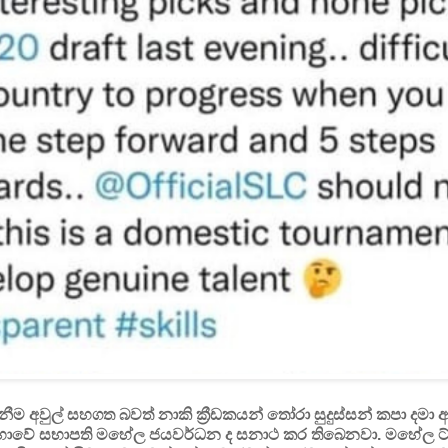
ැනීම අවුල් සහගත බවත් නාකි ක්‍රීඩකයන් තෝරා සුදුස්සන් කපා දමා 
ා සභාවේ සභාපති මහේල ජයවර්ධන ද සනාථ කර තිබෙනවා. මහේල ට්