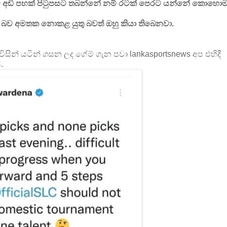
තව අඩි පහක් පිටුපසට තබන්නේ නම් රටක් පෙරට යන්නේ කොහො
් බව අමතක නොකළ යුතු බවත් ඔහු කියා තිබෙනවා.
ින් යටින් ගසන ලද ගේම් ගැන පවා lankasportsnews අප එහිදී
.