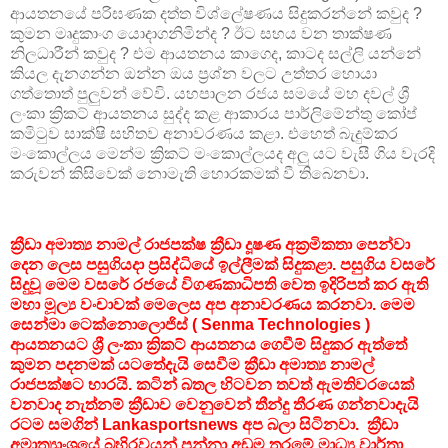
ආයතනයේ පරිඝණක දත්ත විශ්ලේෂණය සිදුකරන්නේ කවුද ?
කුමන මෘදුකාංග යොදාගනිමින්ද ? ඊට සහය වන තාක්ෂණ
නිලධාරීන් කවුද ? එම ආයතනය කාගෙද, කාටද සල්ලි යන්නේ
කියල දැනගන්න ඔන්න ඔය ප්‍රශ්න වලට උත්තර හොයා
ගත්තොත් පුලුවන් වේවි. යහපාලන රජය සමයේ මහ දවල් ශ්‍රී
ලංකා ක්‍රිකට් ආයතනය සුද්ද කළ ආකාරය පාර්ලිමේන්තු කෝප්
කමිටුව සාක්ෂි සහිතව අනාවරණය කළා. එහෙත් බැදුම්කර
මංකොල්ලය මෙන්ම ක්‍රිකට් මංකොල්ලයද අලු යට වැසී ගිය වැරදි
කරුවන් කිසිවෙක් නොමැති හොරකමක් වී තිබෙනවා.
ක්‍රීඩා අමාත්‍ය නාමල් රාජපක්ෂ ක්‍රීඩා දූෂණ අක්‍රමිකතා පෙන්වා
දෙන ලෙස පසුගියදා ප්‍රසිද්ධියේ ඉල්ලීමක් සිදුකළා. පසුගිය වසරේ
සිදුවූ මෙම වසරේ රජයේ විගණකාධිපති වෙත ඉදිරිපත් කර ඇති
මහා මූල්‍ය වංචාවක් මෙලෙස අප අනාවරණය කරනවා. මෙම
සෙන්මා ටෙක්නොලොජිස් ( Senma Technologies )
ආයතනයට ශ්‍රී ලංකා ක්‍රිකට් ආයතනය ගෙවීම් සිදුකර ඇත්තේ
කුමන පදනමක් යටතේදැයි සෙවීම ක්‍රීඩා අමාත්‍ය නාමල්
රාජපක්ෂට භාරයි. කටින් බතල හිටවන තවත් ඇමතිවරයෙක්
වනවාද නැත්නම් ක්‍රීඩාව වෙනුවෙන් තීන්දු තීරණ ගන්නවාදැයි
රටම සමගින් Lankasportsnews අප බලා සිටිනවා. ක්‍රීඩා
අමාත්‍යාංශයේ බහිරවයන් පන්නා අඩුම තරමේ මාධ්‍ය වාර්තා