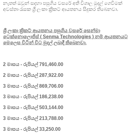
නැතත් ඔවුන් සදහා පසුගිය වසරේ අති විශාල මුදල් ගෙවීමක්
අවස්තා රැසක ශ්‍රී ලංකා ක්‍රිකට් ආයතනය සිදුකර තිබෙනවා.
ශ්‍රී ලංකා ක්‍රිකට් ආයතනය පසුගිය වසරේ සෙන්මා
ටෙක්නොලොජිස් ( Senma Technologies ) නම් ආයතනයට
මෙලෙස විටින් විට මුදල් ලබාදී තිබෙනවා.
2 මාසය - රුපියල් 791,460.00
2 මාසය - රුපියල් 287,922.00
3 මාසය - රුපියල් 869,706.00
3 මාසය - රුපියල් 186,238.00
3 මාසය - රුපියල් 503,144.00
3 මාසය - රුපියල් 213,788.00
3 මාසය - රුපියල් 33,250.00