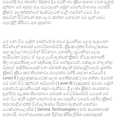
වසරේදී එය තමන්ට සිදුකර දිය හැකි බව ක්‍රීඩා සමාජ වෙත දැනුම්
දුන්නා. මේ අනුව එය පැවරුනේ බ්‍රේන් සෙන්ටර් අංශය වෙතයි.
ක්‍රිකට් ලොක්කන්ගේ ඇස්වලටත් වැලි ගසමින් මෙම මීය
කඩමින් සිටින්නේ අත ලෙව කන්න නොවන බව දැන් ඔබට
පැහැදිලි කිරීමට අප සූදානම්.
මේ වන විට බ්‍රේන් සෙන්ටර් අංශයේ ප්‍රධානියා ලෙස ඇදගෙන
සිටින්නේ සම්පත් හෙට්ටිආරච්චියි. ක්‍රීඩක දත්ත විශ්ලේෂණය
ඔහු අල්ලේ නටවමින් සිටිනවා. නොනිල ප්‍රධානියා ලෙස
හැසිරෙන ඔහුට ඒ බලය ලැබී ඇත්තේ ක්‍රිකට් හිටපු සභාපති
තිලංග සුමතිපාලගේ ඥාතියකු වීම හේතුවෙන්. කොළඹ නාලන්දා
විදුහල් ආදිශිෂ්‍යයෙක් වන සම්පත් කළක් ඕස්ට්‍රේලියාවේ ප්‍රාන්ත
ක්‍රිකට් ක්‍රීඩා කර තිබෙනවා. එමෙන්ම එහිදී දෙවන අධියරේ (
Level II ) පුහුණුකරුවෙක් ලෙස සහතිකයක් ලබා ගත්තා. එහෙත්
මේ වන විට තුන්වන අධියරේ ( Level III ) සුදුසුකම් අවශ්‍ය බ්‍රේන්
සෙන්ටර් ප්‍රධානියෙක් බදවා ගැනීමට ශ්‍රී ලංකා ක්‍රිකට් ආයතනය
දැන්වීම් පළකර තිබෙනවා. සම්පත් හෙට්ටිආරච්චි යටතේ මේ
වන විට ඇති බ්‍රේන් සෙන්ටර් අංශය පසුගිය වසරේ දේශීය ක්‍රිකට්
තරගාවලිය දත්ත විශ්ලේෂණය සිදුකර ඇත්තේ සෙන්මා
ටෙක්නොලොජිස් ( Senma Technologies ) නම් ආයතනයක්
හරහායි. එවන් ආයතනයක් පිලිබද කිසිදු ලිඛිත තොරතුරක්