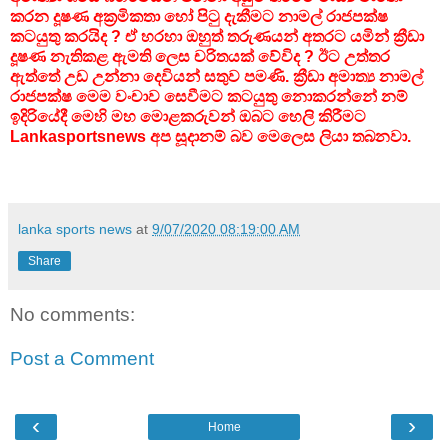
කරන දූෂණ අක්‍රමිකතා හෝ පිටු දැකීමට නාමල් රාජපක්ෂ
කටයුතු කරයිද ? ඒ හරහා ඔහුත් තරුණයන් අතරට යමින් ක්‍රීඩා
දූෂණ නැතිකළ ඇමති ලෙස චරිතයක් වේවිද ? ඊට උත්තර
ඇත්තේ උඩ උන්නා දෙවියන් සතුව පමණි. ක්‍රීඩා අමාත්‍ය නාමල්
රාජපක්ෂ මෙම වංචාව සෙවීමට කටයුතු නොකරන්නේ නම්
ඉදිරියේදී මෙහි මහ මොළකරුවන් ඔබට හෙලි කිරීමට
Lankasportsnews අප සූදානම් බව මෙලෙස ලියා තබනවා.
lanka sports news
at
9/07/2020 08:19:00 AM
Share
No comments:
Post a Comment
‹
›
Home