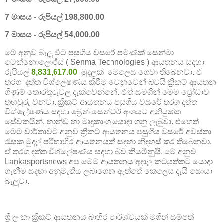
7 මාසය - රුපියල් 198,800.00
7 මාසය - රුපියල් 54,000.00
මේ අනුව බැලූ විට පසුගිය වසරේ පමණක් සෙන්මා
ටෙක්නොලොජිස් ( Senma Technologies ) ආයතනය සදහා
රුපියල්
8,831,617.00
මුදලක් මෙලෙස ගෙවා තිබෙනවා. ඒ
තරග දත්ත විශ්ලේෂණය කිරීම වෙනුවෙන් බවයි ක්‍රිකට් ආයතන
ගිණුම් තොරතුරුවල දැක්වෙන්නේ. ඒත් සමගින් මෙම ප්‍රෝඩාව
තහවුරු වනවා. ක්‍රිකට් ආයතනය පසුගිය වසරේ තරග දත්ත
විශ්ලේෂණය සදහා බ්‍රේන් සෙන්ටර් අංශයට අනියුක්ත
සේවකයින්, භාන්ඩ හා මෘදුකාංග යොදා ගනු ලැබුවා. එහෙත්
මෙම වාර්තාවට අනුව ක්‍රිකට් ආයතනය පසුගිය වසරේ අවස්තා
රැසක මුදල් පරිභාහිර ආයතනයක් සදහා නිදහස් කර තිබෙනවා.
ඒ තරග දත්ත විශ්ලේෂණය සදහා බව කියමිනුයි. මේ අනුව
Lankasportsnews අප මෙම ආයතනය අදාල කටයුත්තට යොදා
ගැනීම සදහා අනුමැතිය ලබාගෙන ඇත්තේ කෙලෙස දැයි සොයා
බැලුවා.
ශ්‍රී ලංකා ක්‍රිකට් ආයතනය බාහිර පාර්ශ්වයක් මගින් සම්පත්