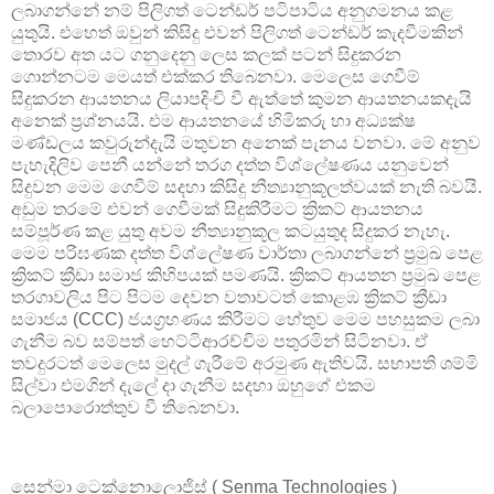
ලබාගන්නේ නම් පිලිගත් ටෙන්ඩර් පටිපාටිය අනුගමනය කළ
යුතුයි. එහෙත් ඔවුන් කිසිදු එවන් පිලිගත් ටෙන්ඩර් කැදවීමකින්
තොරව අත යට ගනුදෙනු ලෙස කලක් පටන් සිදුකරන
ගොන්නටම මෙයත් එක්කර තිබෙනවා. මෙලෙස ගෙවීම්
සිදුකරන ආයතනය ලියාපදිංචි වී ඇත්තේ කුමන ආයතනයකදැයි
අනෙක් ප්‍රශ්නයයි. එම ආයතනයේ හිමිකරු හා අධ්‍යක්ෂ
මණ්ඩලය කවුරුන්දැයි මතුවන අනෙක් පැනය වනවා. මේ අනුව
පැහැදිලිව පෙනී යන්නේ තරග දත්ත විශ්ලේෂණය යනුවෙන්
සිදුවන මෙම ගෙවීම් සදහා කිසිදු නීත්‍යානුකූලත්වයක් නැති බවයි.
අඩුම තරමේ එවන් ගෙවීමක් සිදුකිරීමට ක්‍රිකට් ආයතනය
සම්පූර්ණ කළ යුතු අවම නීත්‍යානුකූල කටයුතුද සිදුකර නැහැ.
මෙම පරිඝණක දත්ත විශ්ලේෂණ වාර්තා ලබාගන්නේ ප්‍රමුඛ පෙළ
ක්‍රිකට් ක්‍රීඩා සමාජ කිහිපයක් පමණයි. ක්‍රිකට් ආයතන ප්‍රමුඛ පෙළ
තරගාවලිය පිට පිටම දෙවන වතාවටත් කොළඹ ක්‍රිකට් ක්‍රීඩා
සමාජය (CCC) ජයග්‍රහණය කිරීමට හේතුව මෙම පහසුකම ලබා
ගැනීම බව සම්පත් හෙට්ටිආරච්චිම පතුරමින් සිටිනවා. ඒ
තවදුරටත් මෙලෙස මුදල් ගැරීමේ අරමුණ ඇතිවයි. සභාපති ශම්මි
සිල්වා එමගින් දැලේ දා ගැනීම සදහා ඔහුගේ එකම
බලාපොරොත්තුව වී තිබෙනවා.
සෙන්මා ටෙක්නොලොජිස් ( Senma Technologies )