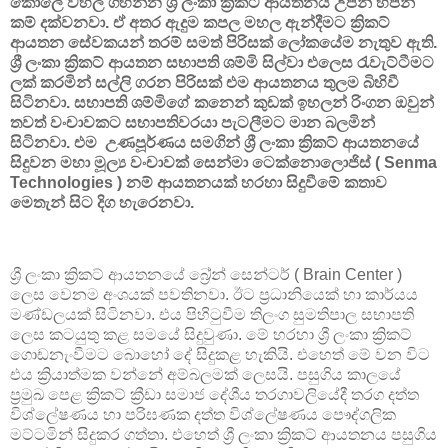
කොලේ වහල ගහන්න ශ්‍රී ලංකා ක්‍රිකට් ආයතනය උපන් හපන්
කම් දක්වනවා. ඒ අතර ඇදුම කපල මහල ඇන්දීමට ක්‍රිකට්
ආයතන සේවකයන් තරම් සමත් පිරිසක් ලෝකයේම නැතුව ඇති.
ශ්‍රී ලංකා ක්‍රිකට් ආයතන සභාපති ශම්මි සිල්වා එලෙස රැවැට්ටීමට
ලක් කරමින් සල්ලි ගරන පිරිසක් එම ආයතනය තුලම බිහිවී
සිටිනවා. සභාපති ශම්මිගේ කනෙන් කුඩක් ඉහලන් රිංගන ඔවුන්
තවත් වංචාවකට සභාපතිවරයා පැටලීමට මාන බලමින්
සිටිනවා. එම උණපූර්ණය සමගින් ශ්‍රී ලංකා ක්‍රිකට් ආයතනයේ
සිදුවන මහා මූල්‍ය වංචාවක් සෙන්මා ටෙක්නොලොජිස් ( Senma
Technologies ) නම් ආයතනයක් හරහා සිදුවීමේ කතාව
මෙතැන් සිට දිග හැරෙනවා.
ශ්‍රී ලංකා ක්‍රිකට් ආයතනයේ බ්‍රේන් සෙන්ටර් ( Brain Center )
ලෙස වෙනම අංශයක් පවතිනවා. ඊට ප්‍රධානියෙක් හා කාර්යය
මණ්ඩලයක් සිටිනවා. එය පිහිටුවීම තිලංග සුමතිපාල සභාපති
ලෙස කටයුතු කළ සමයේ සිදුවුණා. මේ හරහා ශ්‍රී ලංකා ක්‍රිකට්
ගොඩනැංවීමට බොහෝ දේ සිදුකළ හැකියි. එහෙත් මේ වන විට
එය ක්‍රියාත්මක වන්නේ අම්බලමක් ලෙසයි. පසුගිය කාලයේ
ප්‍රමුඛ පෙළ ක්‍රිකට් ක්‍රීඩා සමාජ දේශීය තරගාවලියේදී තරග දත්ත
විශ්ලේෂණය හා පරිඝණක දත්ත විශ්ලේෂණය පෞද්ගලික
මට්ටමින් සිදුකර ගත්තා. එහෙත් ශ්‍රී ලංකා ක්‍රිකට් ආයතනය පසුගිය