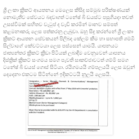
ශ්‍රී ලංකා ක්‍රිකට් ආයතනය මෙලෙස කිසිදු සම්මුඛ පරීක්ෂණයක්
නොමැතිව සේවයට බදවාගත් ටනේෂ් බී ඩයස්ට පසුගියදා තවත්
උසස්වීමක් සහිතව වැටුප් ද වැඩි කරමින් මානව සම්පත්
කළමනාකරු ලෙස පත්කරනු ලැබුවා. ඔහු සිදු කරන්නේ ශ්‍රී ලංකා
ක්‍රිකට් ආයතන සේවකයන් පිලිබද කේලම් කීම හා සභාපති ශම්මි
සිල්වාගේ කේවට්ටයා ලෙස පස්සෙන් යාමයි. යාපනයට
ජාත්‍යන්තර ක්‍රිකට් ක්‍රීඩා පිටියක් ලබාදීම වෙනුවෙන් යාපනය
දිස්ත්‍රික් ක්‍රිකට් සංගමය සමග පැවති සාකච්ජාවටත් ශම්මි සමග
ටනේෂ් බී ඩයස් ගොස් සිටියා. රයිගමයයි ගම්පලයයි ලෙස ඔවුන්
දෙදෙනා එකටම සිටින්නේ ඉදිකට්ටයි නූලයි ලෙසයි.