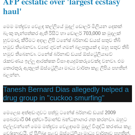
AFP ecstatic over 'largest ecstasy
haul'
මෙම මත්ද්‍රව්‍ය වෙළඳ කල්ලියේ මුදල් ඩොලර් මිලියන දෙකක්
බැංකු තැන්පත්කර ඇති රිසිට් හා ඩොලර් 703,000 ක මුදලක්
හුවමාරු කිරීමට අදාල ලිපි ටනේෂ් බර්නාඩ් ඩයස් සතුව තිබී
හමුව තිබෙනවා. ව්‍යාජ ගුවන් ගමන් බලපත්‍රයක් ද ඔහු සතුව තිබී
හමුව තිබෙනවා. ටනේෂ් බර්නාඩ් ඩයස් ඕස්ට්‍රේලියාවේ
රැකවණය ඉල්ලූ ආරක්ෂක වීසා අයදුම්කරුවෙක්ද වනවා. එම
තොරතුරු ඇතුලත් ඕස්ට්‍රේලියා මාධ්‍ය වාර්තා කළ ලිපිය පහතින්
බලන්න.
Tanesh Bernard Dias allegedly helped a
drug group in "cuckoo smurfing"
මෙලෙස අත්අඩංගුවට පත්වූ ටනේෂ් බර්නාඩ් ඩයස් 2009
පෙබරවාරි 04 දක්වා රිමාන්ඩ් බන්ධනාගාර ගත කරනවා. ඔහුට
එල්ලවන්නේ මෙම මත්ද්‍රව්‍ය වෙළඳාමේ මුදල් විශුද්ධි කරණය කළ
චෝදනාවයි. ඒ පිලිබද පළවූ ඕස්ට්‍රේලියා මාධ්‍ය වාර්තාව පහතින්.