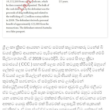
ශ්‍රී ලංකා ක්‍රිකට් ආයතන මානව සම්පත් කළමනාකරු ටනේෂ් බී
ඩයස් ක්‍රිකට් ආයතනයට පැමිණෙන්නේ වත්මන් සභාපති ශම්මි
සිල්වා හරහායි. ඒ 2019 වසරේදීයි. ඊට පෙර සිංහල ක්‍රීඩා
සමාජයේ ( CCC ) සභාපති ලෙස ශම්මි කටයුතු කිරීමේදී ඔහුගේ
ලේකම් ලෙස ටනේෂ් බී ඩයස් කටයුතු කරනවා. මෙහිදී ටනේෂ්
බී ඩයස් ලෙස සියල්ලන් අතරට පැමිණියත් ඔහු බී යන්න
කුමක්දැයි සගවනවා. ඒ සම්පූර්ණ නම ලබාදීමෙන්
ඕස්ට්‍රේලියාවේදී මත්ද්‍රව්‍ය වෙළඳාම සමග දඩුවම් ලැබීම එලියට
ඒම වැලැක්වීමට දැයි සැක මතුවනවා. එමෙන්ම ඔහුට මේජර්
යන කොටස නමේ මුලට එක්කර තිබෙනවා. ඒ අවධානය වෙන
අතකට යොමු කිරීමේ එක් පියවරක් ලෙසදැයි තවත් සැකයක්
පවතිනවා. ඒ ඔහු ස්වේච්චා හමුදා සෙබලෙක් වීම හේතුවෙන්.