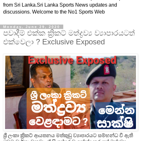
from Sri Lanka.Sri Lanka Sports News updates and
discussions. Welcome to the No1 Sports Web
Monday, June 29, 2020
පවාදීම් එක්ක ක්‍රිකට් මත්ද්‍රව්‍ය ව්‍යාපාරයටත්
එක්වෙලා ? Exclusive Exposed
ශ්‍රී ලංකා ක්‍රිකට් ආයතනය මත්කුඩු ව්‍යාපාරයට සම්භන්ධ වී ඇති