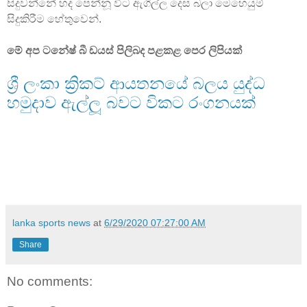
සිදුවන්නේ හද පෙන්නූ විට ඇගිල්ල දෙස බලා මෙහෙයුම්
සිදුකිරීම හේතුවෙන්.
මේ අප ටනේෂ් බී ඩයස් පිලිබද පළකළ පෙර ලිපියක්
ශ්‍රී ලංකා ක්‍රිකට් ආයතනයේ බලය යුද්ධ
හමුදාව ඇල්ලූ බවට විකට රංගනයක්
lanka sports news
at
6/29/2020 07:27:00 AM
Share
No comments: