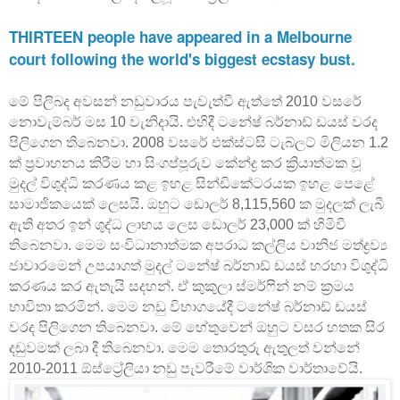
THIRTEEN people have appeared in a Melbourne
court following the world's biggest ecstasy bust.
මේ පිලිබද අවසන් නඩුවාරය පැවැත්වී ඇත්තේ 2010 වසරේ
නොවැම්බර් මස 10 වැනිදායි. එහිදී ටනේෂ් බර්නාඩ් ඩයස් වරද
පිලිගෙන තිබෙනවා. 2008 වසරේ එක්ස්ටසි ටැබ්ලට් මිලියන 1.2
ක් ප්‍රවාහනය කිරීම හා සිංගප්පූරුව කේන්ද්‍ර කර ක්‍රියාත්මක වූ
මුදල් විශුද්ධි කරණය කළ ඉහළ සින්ඩිකේටරයක ඉහළ පෙළේ
සාමාජිකයෙක් ලෙසයි. ඔහුට ඩොලර් 8,115,560 ක මුදලක් ලැබී
ඇති අතර ඉන් ශුද්ධ ලාභය ලෙස ඩොලර් 23,000 ක් හිමිවී
තිබෙනවා. මෙම සංවිධානාත්මක අපරාධ කල්ලිය වානිජ මත්ද්‍රව්‍ය
ජාවාරමෙන් උපයාගත් මුදල් ටනේෂ් බර්නාඩ් ඩයස් හරහා විශුද්ධි
කරණය කර ඇතැයි සදහන්. ඒ කුකුලා ස්මර්ෆින් නම් ක්‍රමය
භාවිතා කරමින්. මෙම නඩු විභාගයේදී ටනේෂ් බර්නාඩ් ඩයස්
වරද පිලිගෙන තිබෙනවා. මේ හේතුවෙන් ඔහුට වසර හතක සිර
දඩුවමක් ලබා දී තිබෙනවා. මෙම තොරතුරු ඇතුලත් වන්නේ
2010-2011 ඕස්ට්‍රේලියා නඩු පැවරීමේ වාර්ශික වාර්තාවේයි.