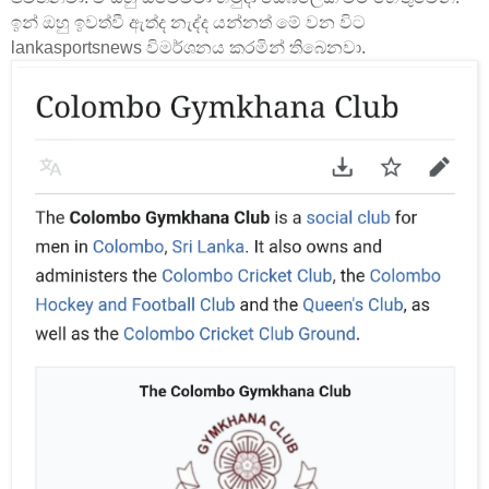
ඉන් ඔහු ඉවත්වී ඇත්ද නැද්ද යන්නත් මේ වන විට
lankasportsnews විමර්ශනය කරමින් තිබෙනවා.