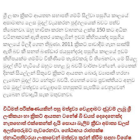
ශ්‍රී ලංකා ක්‍රිකට් ආයතන සභාපති ශම්මි සිල්වා පසුගිය කාලයේ
අසාමාන්‍ය ලෙස මුදල් වැයකරන පුද්ගලයෙක් බවට පත්ව
තිබෙනවා. ඔහු භාවිතා කරන වාහනය ලක්ෂ 150 කට අධික
වටිනාකමක් ඇති අතර කොළඹින් ඉඩම් කිහිපයක්ද පසුගිය
කාලයේ මිලදී ගෙන තිබුණා. 2011 ක්‍රිකට් පාවාදීම් ගැන සාක්ෂි
ඇති බව කී සනත් බණ්ඩාර ජයසුන්දරද පසුගිය කාලයේ ඉඩම්
කිහිපයක්ම ශම්මිට විකිණීමේ තැරැව්කරු වී තිබෙනවා. මේ සියලු
මුදල් හිටි හැටියේ ඔහුට පහළ වූ බවයි වාර්තා වන්නේ. මෙතෙක්
දිනක් සියල්ලන් සිතුවේ ක්‍රිකට් ආයතන බොරු ව්‍යාපෘති හරහා
ලැබෙන මුදල් ඊට හේතුව බවයි. එහෙත් මෙම ප්‍රවෘත්තියට අනුව
එම මුදල් මත්ද්‍රව්‍ය වෙළඳාමේ පහසුකම් සැපසීම වෙනුවෙන්
ලැබෙන ඒවාදැයි සැක මතුවනවා.
විධිමත් පරීක්ෂණයකින් පසු මත්ද්‍රව්‍ය වෙළඳාමට දඩුවම් ලැබූ ශ්‍රී
ලංකිකයා හා ක්‍රිකට් ආයතන ටනේෂ් බී ඩයස් දෙදෙනෙක්ද
නැතහොත් එක්කෙන්ක් දැයි සොයා බැලීම ක්‍රීඩා අමාත්‍ය ඩලස්
අලප්පෙරුමට පැවරෙනවා. ගෝඨාභය රාජපක්ෂ
ජනාධිපතිවරයා ලංකාවෙන් මත්ද්‍රව්‍ය තුරන් කිරීම සදහා විශේෂ