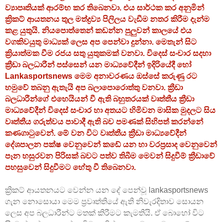
ව්‍යාපෘතියක් ආරම්භ කර තිබෙනවා. එය සාර්ථක කර අනුමින්
ක්‍රිකට් ආයතනය තුල මත්ද්‍රව්‍ය පිලිලය වැඩීම නතර කිරීම දැන්ම
කළ යුතුයි. නියපොත්තෙන් කඩන්න පුලුවන් කාලයේ එය
වගකිවයුතු මාධ්‍යක් ලෙස අප පෙන්වා දුන්නා. මෙතැන් සිට
ක්‍රියාත්මක වීම රජය සතු යුතුකමක් වනවා. විදෙස් සංචාර සදහා
ක්‍රීඩා බලධාරීන් පස්සෙන් යන මාධ්‍යවේදීන් ඉදිරියේදී හෝ
Lankasportsnews මෙම අනාවරණය ඔස්සේ කරුණු රට
හමුවේ තබනු ඇතැයි අප බලාපොරොත්තු වනවා. ක්‍රීඩා
බලධාරීන්ගේ එහෙයියන් වී ඇති බහුතරයක් වෘත්තීය ක්‍රීඩා
මාධ්‍යවේදීන් විදෙස් සංචාර හා අතයට හිමිවන මාසික මුදලට සිය
වෘත්තීය ගරුත්වය පාවාදී ඇති බව පමණක් සිහිපත් කරන්නේ
කණගාටුවෙන්. මේ වන විට වෘත්තීය ක්‍රීඩා මාධ්‍යවේදීන්
දේශපාලන පක්ෂ වෙනුවෙන් කඩේ යන හා වරප්‍රසාද වෙනුවෙන්
පෑන හසුරවන පිරිසක් බවට පත්ව තිබීම මෙවන් සිදුවීම් ක්‍රීඩාවේ
පහසුවෙන් සිදුවීමට හේතු වී තිබෙනවා.
ක්‍රිකට් ආයතනයට වෙන්න යන දේ පෙන්වූ lankasportsnews
ගැන නොසොයා මෙම ප්‍රවෘත්තියේ ඇති නිවැරදිතාව සොයන
ලෙස අප බලධාරීන්ට මතක් කිරීමට කැමතියි. ඒ බොහෝ විට