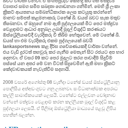
බවට වාර්තා වනවා. ඒ සිංගප්පූරුව කේන්ද්‍ර කර ගත් මත්ද්‍රව්‍ය
ව්‍යාපාර සමග සමීප සබදතා ගොඩනගා ගනිමින්. මෙහි ශ්‍රී ලංකා
ක්‍රිකට් ආයතනය සම්බන්ධීකාරක ලෙස කටයුතු කරන්නේ
මානව සම්පත් කළමනාකරු ටනේෂ් බී. ඩයස් බවට සැක මතුව
තිබෙනවා. ඒ ඔහුගේ නම ඇති පුද්ගලයෙක් මීට පෙර මත්ද්‍රව්‍ය
වෙළඳාමට ආධාර අනුබල ලබාදී මුදල් විශුද්ධි කරණයට
ඕස්ට්‍රේලියාවේදී වැරදිකරු වී තිබීම හේතුවෙන්. මේ ටනේෂ් බී.
ඩයස් හා එම වැරදිකරු එකම පුද්ගලයෙක් බවයි
lankasportsnews කළ දීර්ඝ ගවේශණයකදී වාර්තා වන්නේ.
එය වැඩි දුරටත් තහවුරු කර ගැනීම මෙතැන් සිට රජයට අප භාර
දෙනවා. ඒ වසර 09 කට පෙර මුදලට තරග පාවාදීම් සිදුවීම්
පස්සේ යන අතර මේ වන විටත් සිදුවෙමින් ඇති මහා ක්‍රිකට්
කේදවාචකයක් නැවැත්වීම සදහායි.
2008 වසරේ අගෝස්තු 08 වැනිදා ටනේෂ් ඩයස් ඕස්ට්‍රේලියානු
පොලීසිය අත්අඩංගුවට ගනු ලබනවා. සංවිධානාත්මක අපරාධ
කල්ලි සාමාජිකයෙක් ලෙසයි. ටනේෂ්ට එල්ලවන චෝදනාව
වන්නේ මත්ද්‍රව්‍ය වෙළඳාම් කරන කල්ලියක මුදල් විශුද්ධි කළ
පුද්ගලයා ලෙසයි. ඒ පිලිබද ඕස්ට්‍රේලියා මාධ්‍යයේ පළවූ ලිපිය
පහතින් බලන්න.